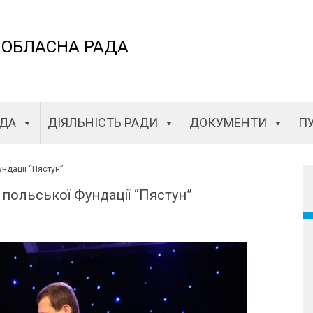
 ОБЛАСНА РАДА
АДА
ДІЯЛЬНІСТЬ РАДИ
ДОКУМЕНТИ
ПУ
ундації “Пястун”
 польської Фундації “Пястун”