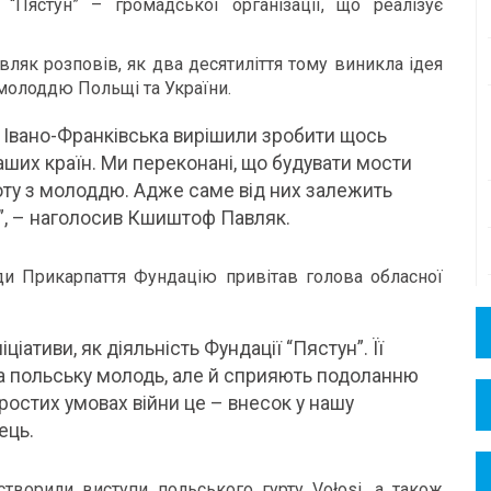
 “Пястун” – громадської організації, що реалізує
вляк розповів, як два десятиліття тому виникла ідея
 молоддю Польщі та України.
а Івано-Франківська вирішили зробити щось
наших країн. Ми переконані, що будувати мости
оту з молоддю. Адже саме від них залежить
”, – наголосив Кшиштоф Павляк.
ди Прикарпаття Фундацію привітав голова обласної
ціативи, як діяльність Фундації “Пястун”. Її
а польську молодь, але й сприяють подоланню
простих умовах війни це – внесок у нашу
ець.
творили виступи польського гурту Vołosi, а також