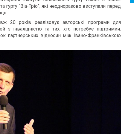
а гурту “Віа-Тріо”, які неодноразово виступали перед
ції.
овж 20 років реалізовує авторські програми для
й з інвалідністю та тих, хто потребує підтримки.
ток партнерських відносин між Івано-Франківською