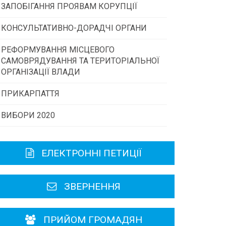
ЗАПОБІГАННЯ ПРОЯВАМ КОРУПЦІЇ
Конкурс інститутів громадянського
суспільства
КОНСУЛЬТАТИВНО-ДОРАДЧІ ОРГАНИ
РЕФОРМУВАННЯ МІСЦЕВОГО
Консультативна рада
Програми/конкурси МТД
САМОВРЯДУВАННЯ ТА ТЕРИТОРІАЛЬНОЇ
ОРГАНІЗАЦІЇ ВЛАДИ
Громадська рада
ПРИКАРПАТТЯ
ВИБОРИ 2020
Історична довідка
Карта області
ЕЛЕКТРОННІ ПЕТИЦІЇ
Районні, міські ради
ЗВЕРНЕННЯ
ПРИЙОМ ГРОМАДЯН