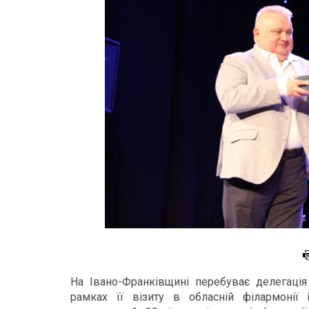
На Івано-Франківщині перебуває делегаці
рамках її візиту в обласній філармонії