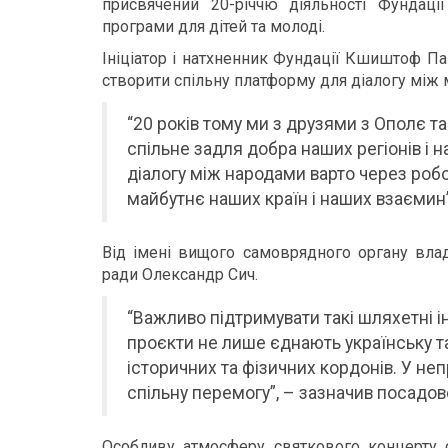
присвячений 20-річчю діяльності Фундації
програми для дітей та молоді.
Ініціатор і натхненник Фундації Кшиштоф Па
створити спільну платформу для діалогу між
“20 років тому ми з друзями з Ополє т
спільне задля добра наших регіонів і 
діалогу між народами варто через роб
майбутнє наших країн і наших взаємин
Від імені вищого самоврядного органу вла
ради Олександр Сич.
“Важливо підтримувати такі шляхетні іні
проєкти не лише єднають українську т
історичних та фізичних кордонів. У не
спільну перемогу”, – зазначив посадов
Особливу атмосферу святкового концерту с