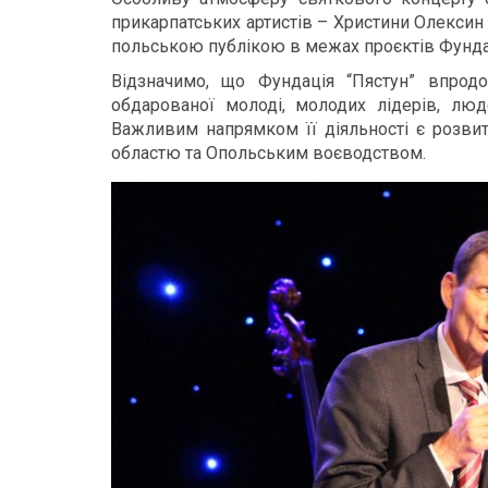
прикарпатських артистів – Христини Олексин т
польською публікою в межах проєктів Фунда
Відзначимо, що Фундація “Пястун” впрод
обдарованої молоді, молодих лідерів, люде
Важливим напрямком її діяльності є розви
областю та Опольським воєводством.