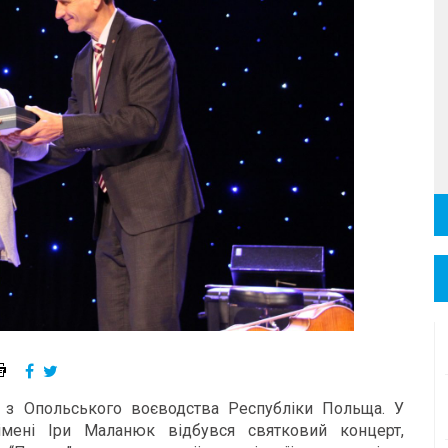
я з Опольського воєводства Республіки Польща. У
 імені Іри Маланюк відбувся святковий концерт,