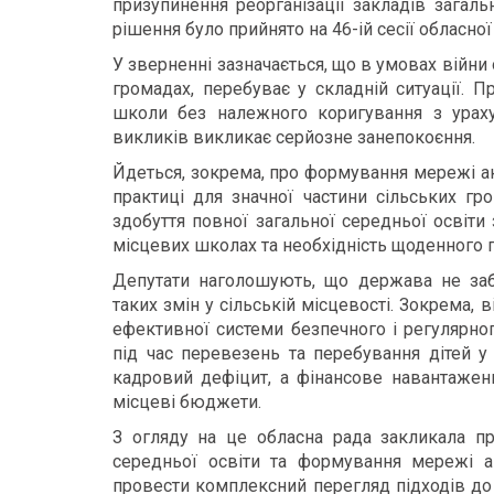
призупинення реорганізації закладів загаль
рішення було прийнято на 46-ій сесії обласно
У зверненні зазначається, що в умовах війни 
громадах, перебуває у складній ситуації. 
школи без належного коригування з ураху
викликів викликає серйозне занепокоєння.
Йдеться, зокрема, про формування мережі ака
практиці для значної частини сільських г
здобуття повної загальної середньої освіти
місцевих школах та необхідність щоденного пі
Депутати наголошують, що держава не за
таких змін у сільській місцевості. Зокрема, в
ефективної системи безпечного і регулярног
під час перевезень та перебування дітей у
кадровий дефіцит, а фінансове навантаженн
місцеві бюджети.
З огляду на це обласна рада закликала при
середньої освіти та формування мережі а
провести комплексний перегляд підходів до 