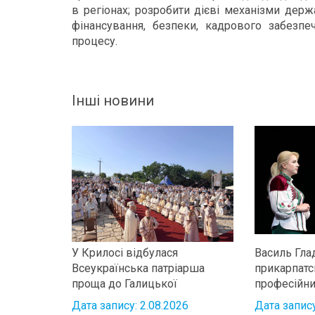
в регіонах; розробити дієві механізми держ
фінансування, безпеки, кадрового забезпеч
процесу.
Інші новини
У Крилосі відбулася
Василь Гла
Всеукраїнська патріарша
прикарпатс
проща до Галицької
професійн
чудотворної ікони
Дата запису: 2.08.2026
Дата запису