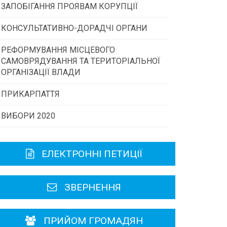
ЗАПОБІГАННЯ ПРОЯВАМ КОРУПЦІЇ
Конкурс інститутів громадянського
суспільства
КОНСУЛЬТАТИВНО-ДОРАДЧІ ОРГАНИ
РЕФОРМУВАННЯ МІСЦЕВОГО
Консультативна рада
Програми/конкурси МТД
САМОВРЯДУВАННЯ ТА ТЕРИТОРІАЛЬНОЇ
ОРГАНІЗАЦІЇ ВЛАДИ
Громадська рада
ПРИКАРПАТТЯ
ВИБОРИ 2020
Історична довідка
Карта області
ЕЛЕКТРОННІ ПЕТИЦІЇ
Районні, міські ради
ЗВЕРНЕННЯ
ПРИЙОМ ГРОМАДЯН