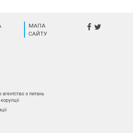
А
МАПА
САЙТУ
m
 агентство з питань
 корупції
ції