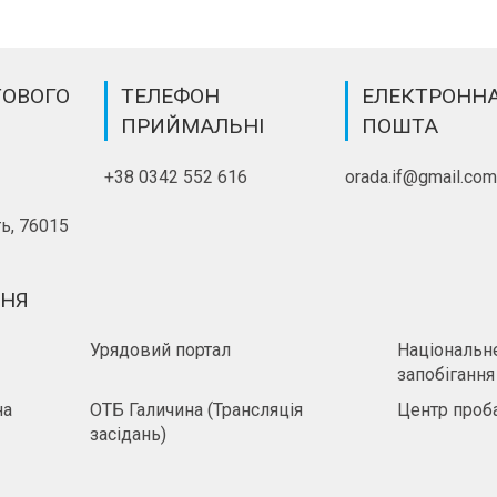
ТОВОГО
ТЕЛЕФОН
ЕЛЕКТРОНН
ПРИЙМАЛЬНІ
ПОШТА
+38 0342 552 616
orada.if@gmail.co
ь, 76015
ННЯ
Урядовий портал
Національне
запобігання
на
ОТБ Галичина (Трансляція
Центр проба
засідань)