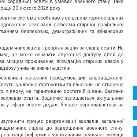
ної середньої освіти в умовах воєнного стану. Таке
ї ради 20 лютого 2026 року.
освітня система, особливо у сільських територіальних
Продовження реалізації реформи старшої профільної
ванням безпекових, демографічних та фінансових
демічних ліцеїв і реорганізацію закладів освіти. На
ромад це може означати звуження доступу дітей до
 за місцем проживання, ліквідацію старших класів у
двозу учнів на значні відстані.
безпечила належних передумов для впровадження
ідсутні учнівські гуртожитки та пансіони, не створено
о підвозу, не гарантовано достатній рівень безпеки
 закладах освіти. Водночас залишається актуальним
я у сфері освіти дедалі більше перекладається на
зупинити процес реорганізації закладів загальної
кадемічних ліцеїв до завершення воєнного стану;
реалізації реформи з урахуванням реальної ситуації