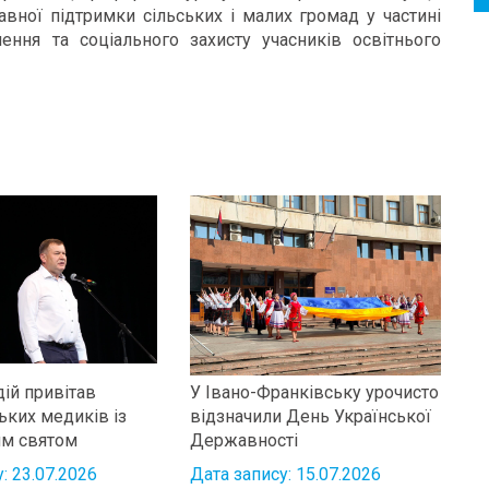
авної підтримки сільських і малих громад у частині
ення та соціального захисту учасників освітнього
дій привітав
У Івано-Франківську урочисто
ьких медиків із
відзначили День Української
им святом
Державності
: 23.07.2026
Дата запису: 15.07.2026