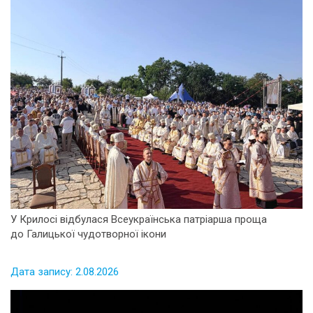
У Крилосі відбулася Всеукраїнська патріарша проща
до Галицької чудотворної ікони
Дата запису: 2.08.2026