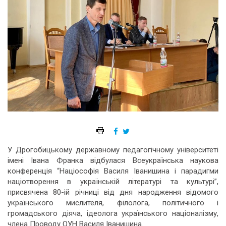
У Дрогобицькому державному педагогічному університеті
імені Івана Франка відбулася Всеукраїнська наукова
конференція “Націософія Василя Іванишина і парадигми
націотворення в українській літературі та культурі”,
присвячена 80-ій річниці від дня народження відомого
українського мислителя, філолога, політичного і
громадського діяча, ідеолога українського націоналізму,
члена Проводу ОУН Василя Іванишина.