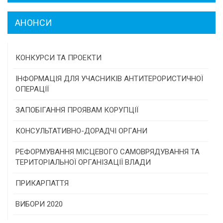
АНОНСИ
КОНКУРСИ ТА ПРОЕКТИ
Конкурс проектів та програм місцевого
ІНФОРМАЦІЯ ДЛЯ УЧАСНИКІВ АНТИТЕРОРИСТИЧНОЇ
самоврядування
ОПЕРАЦІЇ
Конкурс інститутів громадянського суспільства
ЗАПОБІГАННЯ ПРОЯВАМ КОРУПЦІЇ
Програми/конкурси МТД
КОНСУЛЬТАТИВНО-ДОРАДЧІ ОРГАНИ
Консультативна рада
РЕФОРМУВАННЯ МІСЦЕВОГО САМОВРЯДУВАННЯ ТА
ТЕРИТОРІАЛЬНОЇ ОРГАНІЗАЦІЇ ВЛАДИ
Громадська рада
ПРИКАРПАТТЯ
Історична довідка
ВИБОРИ 2020