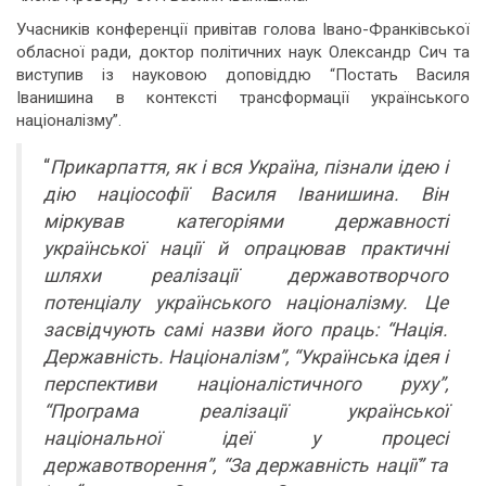
Учасників конференції привітав голова Івано-Франківської
обласної ради, доктор політичних наук Олександр Сич та
виступив із науковою доповіддю “Постать Василя
Іванишина в контексті трансформації українського
націоналізму”.
“
Прикарпаття, як і вся Україна, пізнали ідею і
дію націософії Василя Іванишина. Він
міркував категоріями державності
української нації й опрацював практичні
шляхи реалізації державотворчого
потенціалу українського націоналізму. Це
засвідчують самі назви його праць: “Нація.
Державність. Націоналізм”, “Українська ідея і
перспективи націоналістичного руху”,
“Програма реалізації української
національної ідеї у процесі
державотворення”, “За державність нації” та