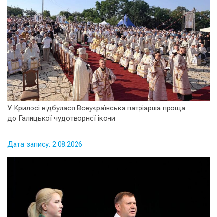
У Крилосі відбулася Всеукраїнська патріарша проща
до Галицької чудотворної ікони
Дата запису: 2.08.2026