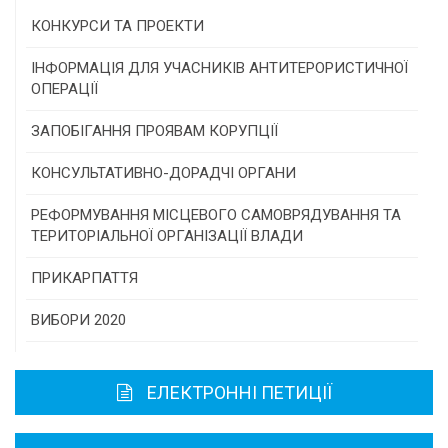
КОНКУРСИ ТА ПРОЕКТИ
Конкурс проектів та програм місцевого
ІНФОРМАЦІЯ ДЛЯ УЧАСНИКІВ АНТИТЕРОРИСТИЧНОЇ
самоврядування
ОПЕРАЦІЇ
Конкурс інститутів громадянського суспільства
ЗАПОБІГАННЯ ПРОЯВАМ КОРУПЦІЇ
Програми/конкурси МТД
КОНСУЛЬТАТИВНО-ДОРАДЧІ ОРГАНИ
Консультативна рада
РЕФОРМУВАННЯ МІСЦЕВОГО САМОВРЯДУВАННЯ ТА
ТЕРИТОРІАЛЬНОЇ ОРГАНІЗАЦІЇ ВЛАДИ
Громадська рада
ПРИКАРПАТТЯ
Історична довідка
ВИБОРИ 2020
Карта області
ЕЛЕКТРОННІ ПЕТИЦІЇ
Районні, міські ради