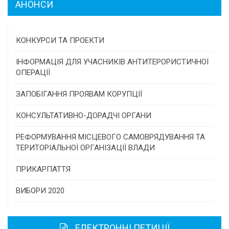
АНОНСИ
КОНКУРСИ ТА ПРОЕКТИ
Конкурс проектів та програм місцевого
ІНФОРМАЦІЯ ДЛЯ УЧАСНИКІВ АНТИТЕРОРИСТИЧНОЇ
самоврядування
ОПЕРАЦІЇ
Конкурс інститутів громадянського суспільства
ЗАПОБІГАННЯ ПРОЯВАМ КОРУПЦІЇ
Програми/конкурси МТД
КОНСУЛЬТАТИВНО-ДОРАДЧІ ОРГАНИ
Консультативна рада
РЕФОРМУВАННЯ МІСЦЕВОГО САМОВРЯДУВАННЯ ТА
ТЕРИТОРІАЛЬНОЇ ОРГАНІЗАЦІЇ ВЛАДИ
Громадська рада
ПРИКАРПАТТЯ
Історична довідка
ВИБОРИ 2020
Карта області
ЕЛЕКТРОННІ ПЕТИЦІЇ