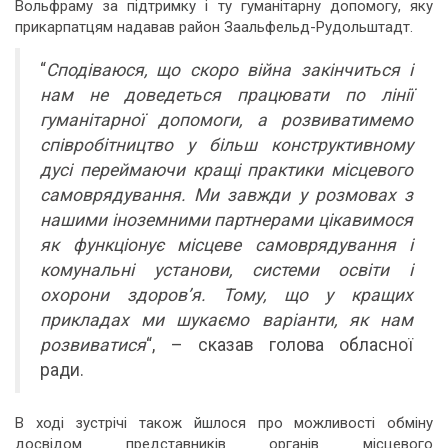
Вольфраму за підтримку і ту гуманітарну допомогу, яку
прикарпатцям надавав район Заальфельд-Рудольштадт.
“
Сподіваюся, що скоро війна закінчиться і
нам не доведеться працювати по лінії
гуманітарної допомоги, а розвиватимемо
співробітництво у більш конструктивному
дусі переймаючи кращі практики місцевого
самоврядування. Ми завжди у розмовах з
нашими іноземними партнерами цікавимося
як функціонує місцеве самоврядування і
комунальні установи, системи освіти і
охорони здоров’я. Тому, що у кращих
прикладах ми шукаємо варіанти, як нам
розвиватися
“, – сказав голова обласної
ради.
В ході зустрічі також йшлося про можливості обміну
досвідом представників органів місцевого