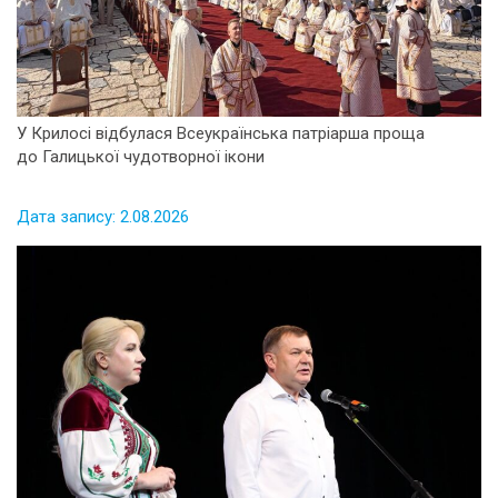
У Крилосі відбулася Всеукраїнська патріарша проща
до Галицької чудотворної ікони
Дата запису: 2.08.2026