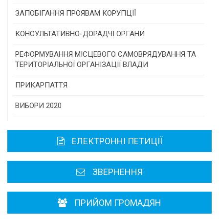
Конкурс інститутів громадянського суспільства
ЗАПОБІГАННЯ ПРОЯВАМ КОРУПЦІЇ
Програми/конкурси МТД
КОНСУЛЬТАТИВНО-ДОРАДЧІ ОРГАНИ
Консультативна рада
РЕФОРМУВАННЯ МІСЦЕВОГО САМОВРЯДУВАННЯ ТА
ТЕРИТОРІАЛЬНОЇ ОРГАНІЗАЦІЇ ВЛАДИ
Громадська рада
ПРИКАРПАТТЯ
Історична довідка
ВИБОРИ 2020
Карта області
ЕЛЕКТРОННІ ПЕТИЦІЇ
Районні, міські ради
ЗВЕРНЕННЯ
ПРИЙОМ ГРОМАДЯН