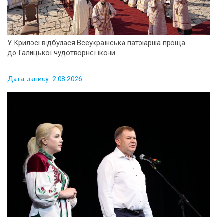
У Крилосі відбулася Всеукраїнська патріарша проща
до Галицької чудотворної ікони
Дата запису: 2.08.2026