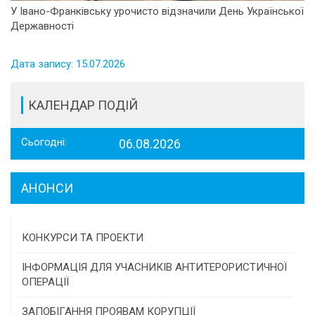
У Івано-Франківську урочисто відзначили День Української
Державності
Дата запису: 15.07.2026
КАЛЕНДАР ПОДІЙ
Сьогодні:
06.08.2026
АНОНСИ
КОНКУРСИ ТА ПРОЕКТИ
Конкурс проектів та програм місцевого
ІНФОРМАЦІЯ ДЛЯ УЧАСНИКІВ АНТИТЕРОРИСТИЧНОЇ
самоврядування
ОПЕРАЦІЇ
Конкурс інститутів громадянського суспільства
ЗАПОБІГАННЯ ПРОЯВАМ КОРУПЦІЇ