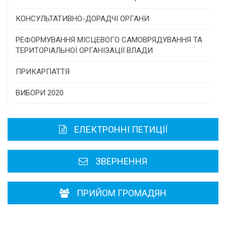
Програми/конкурси МТД
КОНСУЛЬТАТИВНО-ДОРАДЧІ ОРГАНИ
Консультативна рада
РЕФОРМУВАННЯ МІСЦЕВОГО САМОВРЯДУВАННЯ ТА
ТЕРИТОРІАЛЬНОЇ ОРГАНІЗАЦІЇ ВЛАДИ
Громадська рада
ПРИКАРПАТТЯ
Історична довідка
ВИБОРИ 2020
Карта області
ЕЛЕКТРОННІ ПЕТИЦІЇ
Районні, міські ради
ЗВЕРНЕННЯ
ПРИЙОМ ГРОМАДЯН