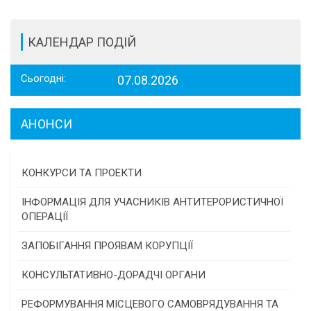
КАЛЕНДАР ПОДІЙ
Сьогодні:
07.08.2026
АНОНСИ
КОНКУРСИ ТА ПРОЕКТИ
Конкурс проектів та програм місцевого
ІНФОРМАЦІЯ ДЛЯ УЧАСНИКІВ АНТИТЕРОРИСТИЧНОЇ
самоврядування
ОПЕРАЦІЇ
Конкурс інститутів громадянського суспільства
ЗАПОБІГАННЯ ПРОЯВАМ КОРУПЦІЇ
Програми/конкурси МТД
КОНСУЛЬТАТИВНО-ДОРАДЧІ ОРГАНИ
Консультативна рада
РЕФОРМУВАННЯ МІСЦЕВОГО САМОВРЯДУВАННЯ ТА