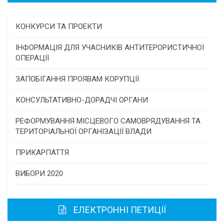
КОНКУРСИ ТА ПРОЕКТИ
Конкурс проектів та програм місцевого
ІНФОРМАЦІЯ ДЛЯ УЧАСНИКІВ АНТИТЕРОРИСТИЧНОЇ
самоврядування
ОПЕРАЦІЇ
Конкурс інститутів громадянського суспільства
ЗАПОБІГАННЯ ПРОЯВАМ КОРУПЦІЇ
Програми/конкурси МТД
КОНСУЛЬТАТИВНО-ДОРАДЧІ ОРГАНИ
Консультативна рада
РЕФОРМУВАННЯ МІСЦЕВОГО САМОВРЯДУВАННЯ ТА
ТЕРИТОРІАЛЬНОЇ ОРГАНІЗАЦІЇ ВЛАДИ
Громадська рада
ПРИКАРПАТТЯ
Історична довідка
ВИБОРИ 2020
Карта області
ЕЛЕКТРОННІ ПЕТИЦІЇ
Районні, міські ради