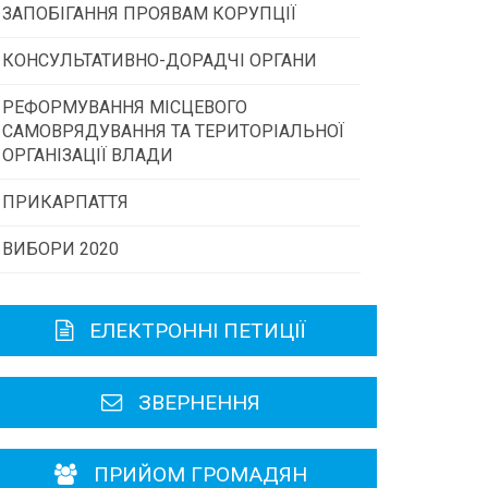
ЗАПОБІГАННЯ ПРОЯВАМ КОРУПЦІЇ
Конкурс інститутів громадянського
суспільства
КОНСУЛЬТАТИВНО-ДОРАДЧІ ОРГАНИ
РЕФОРМУВАННЯ МІСЦЕВОГО
Консультативна рада
Програми/конкурси МТД
САМОВРЯДУВАННЯ ТА ТЕРИТОРІАЛЬНОЇ
ОРГАНІЗАЦІЇ ВЛАДИ
Громадська рада
ПРИКАРПАТТЯ
ВИБОРИ 2020
Історична довідка
Карта області
ЕЛЕКТРОННІ ПЕТИЦІЇ
Районні, міські ради
ЗВЕРНЕННЯ
ПРИЙОМ ГРОМАДЯН