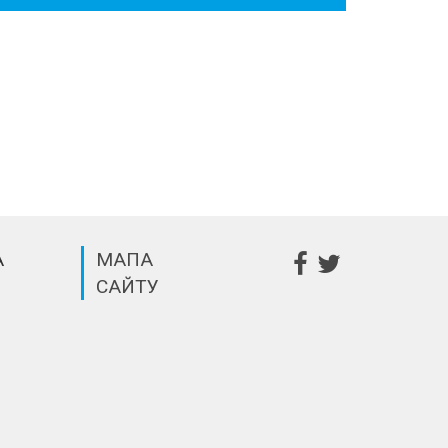
А
МАПА
САЙТУ
m