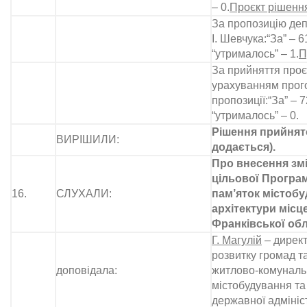
– 0.
Проєкт рішення
За пропозицію деп
І. Шевчука:“За” – 61
“утрималось” – 1.
П
За прийняття проєк
урахуванням прог
пропозиції:“За” – 7
“утрималось” – 0.
Рішення прийнято
ВИРІШИЛИ:
додається).
Про внесення змі
цільової Програм
16.
СЛУХАЛИ:
пам’яток містобу
архітектури місц
Франківської обл
Г. Магулій
– дирек
розвитку громад т
доповідала:
житлово-комунальн
містобудування та
державної адмініс