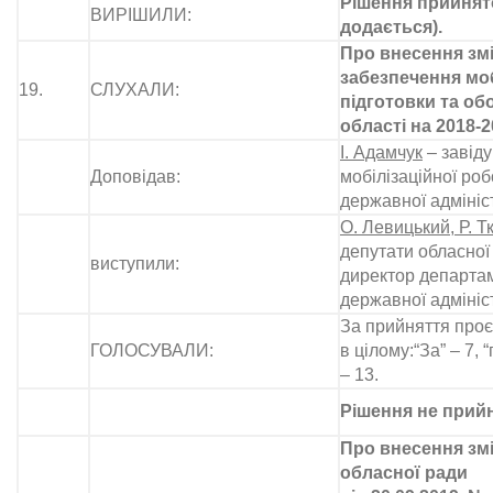
Рішення прийнято
ВИРІШИЛИ:
додається).
Про внесення зм
забезпечення моб
19.
СЛУХАЛИ:
підготовки та об
області на 2018-
І. Адамчук
– завіду
Доповідав:
мобілізаційної ро
державної адмініс
О. Левицький, Р. Тк
депутати обласної
виступили:
директор департам
державної адмініс
За прийняття проє
ГОЛОСУВАЛИ:
в цілому:“За” – 7, 
– 13.
Рішення не прий
Про внесення змі
обласної ради