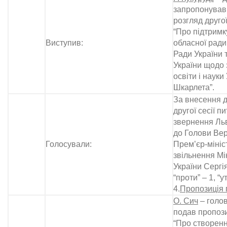
запропонував
розгляд другої
“Про підтримк
Виступив:
обласної ради
Ради України 
України щодо 
освіти і науки
Шкарлета”.
За внесення д
другої сесії п
звернення Льв
до Голови Вер
Голосували:
Прем’єр-мініс
звільнення Мін
України Сергія
“проти” – 1, “
4.
Пропозиція 
О. Сич
– голов
подав пропоз
“Про створен