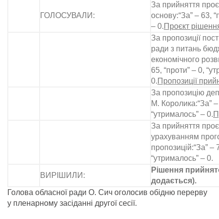
За прийняття проє
ГОЛОСУВАЛИ:
основу:“За” – 63, “
– 0.
Проєкт рішення
За пропозиції пост
ради з питань бюд
економічного розви
65, “проти” – 0, “у
0.
Пропозиції прийн
За пропозицію деп
М. Королика:“За” – 
“утрималось” – 0.
П
За прийняття проєк
урахуванням прог
пропозицій:“За” – 7
“утрималось” – 0.
Рішення прийнято
ВИРІШИЛИ:
додається).
Голова обласної ради О. Сич оголосив обідню перерву
у пленарному засіданні другої сесії.