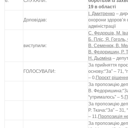
6.
СЛУХАЛИ:
боротьби із зах
19 в області
І. Дмитренко
– дир
Доповідав:
охорони здоров’я 
адміністрації
С. Федорців, М. Ів
Б. Пліс, Я. Гоголь
виступили:
В. Семенюк, В. Мел
В. Федоришин, Р. Тк
Н. Дьоміна
– депут
За прийняття проє
ГОЛОСУВАЛИ:
основу:“За” – 71, “
– 0.
Проєкт рішення
За пропозицію деп
В. Федоришина:“За”
“утрималось” – 5.
П
За пропозицію деп
Р. Ткача:“За” – 31,
– 11.
Пропозиція н
За пропозицію деп