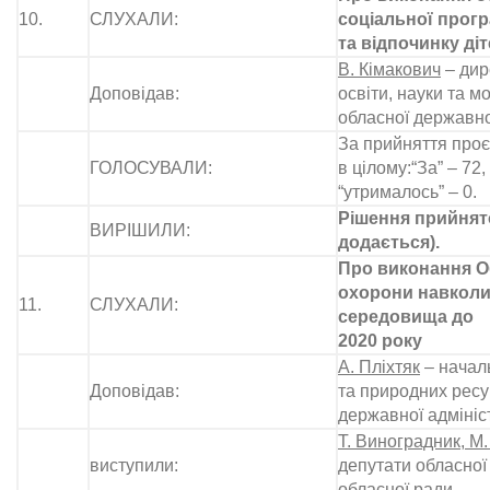
10.
СЛУХАЛИ:
соціальної прог
та відпочинку діт
В. Кімакович
– дир
Доповідав:
освіти, науки та м
обласної державної
За прийняття проє
ГОЛОСУВАЛИ:
в цілому:“За” – 72, 
“утрималось” – 0.
Рішення прийнято
ВИРІШИЛИ:
додається).
Про виконання О
охорони навкол
11.
СЛУХАЛИ:
середовища до
2020 року
А. Пліхтяк
– началь
Доповідав:
та природних ресу
державної адмініс
Т. Виноградник, М.
виступили:
депутати обласної
обласної ради