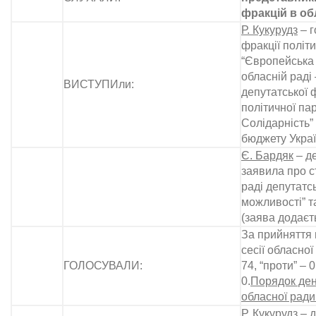
фракцій в об
Р. Кукурудз
– г
фракції політи
“Європейська 
обласній раді
ВИСТУПИли:
депутатської 
політичної па
Солідарність”
бюджету Украї
Є. Бардяк
– де
заявила про с
раді депутатсь
можливості” та
(заява додаєт
За прийняття 
сесії обласної
ГОЛОСУВАЛИ:
74, “проти” – 
0.
Порядок денн
обласної ради
Р. Кукурудз
– д