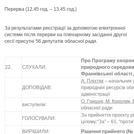
Перерва (12.45 год. – 13.45 год.)
За результатами реєстрації за допомогою електронної
системи після перерви на пленарному засіданні другої
сесії присутні 56 депутатів обласної ради.
Про Програму охоро
22.
СЛУХАЛИ:
природного середови
Франківської області 
А. Пліхтяк
– начальник у
ДОПОВІДАВ:
природних ресурсів об
адміністрації
О. Грищук, М. Королик,
виступили:
обласної ради
За прийняття проєкту р
ГОЛОСУВАЛИ:
цілому:“За” – 61, “проти
ВИРІШИЛИ:
Рішення прийнято (№ 