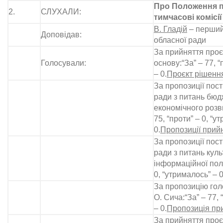
Про Положення пр
2.
СЛУХАЛИ:
тимчасові комісі
В. Гладій
– перший
Доповідав:
обласної ради
За прийняття проє
Голосували:
основу:“За” – 77, “
– 0.
Проєкт рішення
За пропозиції пост
ради з питань бюд
економічного розви
75, “проти” – 0, “у
0.
Пропозиції прийн
За пропозиції пост
ради з питань куль
інформаційної полі
0, “утрималось” – 0
За пропозицію гол
О. Сича:“За” – 77, 
– 0.
Пропозиція пр
За прийняття проєк