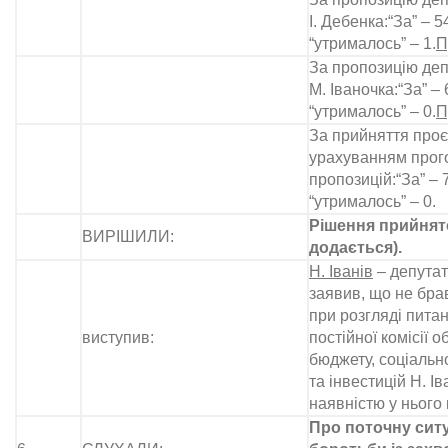
І. Дебенка:“За” – 54
“утрималось” – 1.
П
За пропозицію деп
М. Іваночка:“За” – 
“утрималось” – 0.
П
За прийняття проєк
урахуванням прог
пропозицій:“За” – 7
“утрималось” – 0.
Рішення прийнято
ВИРІШИЛИ:
додається).
Н. Іванів
– депутат
заявив, що не брав
при розгляді пита
виступив:
постійної комісії 
бюджету, соціальн
та інвестицій Н. Іва
наявністю у нього 
Про поточну ситу