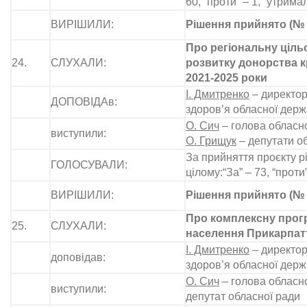
60, “проти” – 1, “утримал
ВИРІШИЛИ:
Рішення прийнято (№ 
Про регіональну ціль
24.
СЛУХАЛИ:
розвитку донорства кр
2021-2025 роки
І. Дмитренко
– директор
ДОПОВІДАв:
здоров’я обласної держ
О. Сич
– голова обласно
виступили:
О. Грищук
– депутати о
За прийняття проєкту р
ГОЛОСУВАЛИ:
цілому:“За” – 73, “проти
ВИРІШИЛИ:
Рішення прийнято (№ 
Про комплексну прог
25.
СЛУХАЛИ:
населення Прикарпатт
І. Дмитренко
– директор
доповідав:
здоров’я обласної держ
О. Сич
– голова обласно
виступили:
депутат обласної ради