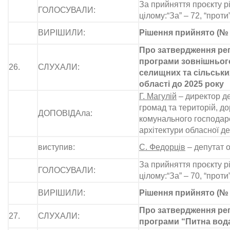
За прийняття проєкту р
ГОЛОСУВАЛИ:
цілому:“За” – 72, “проти
ВИРІШИЛИ:
Рішення прийнято (№ 
Про затвердження рег
програми зовнішньог
26.
СЛУХАЛИ:
селищних та сільськи
області до 2025 року
Г. Магулій
– директор д
громад та територій, д
ДОПОВІДАла:
комунального госпо­дар
архітектури обласної де
виступив:
С. Федорців
– депутат 
За прийняття проєкту р
ГОЛОСУВАЛИ:
цілому:“За” – 70, “проти
ВИРІШИЛИ:
Рішення прийнято (№ 
Про затвердження рег
27.
СЛУХАЛИ:
програми “Питна вода