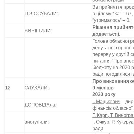
За прийняття проє
ГОЛОСУВАЛИ:
в цілому:“За” – 67, 
“утрималось” – 0.
Рішення прийнято
ВИРІШИЛИ:
додається).
Голова обласної р
депутатів з пропо
перерву у другій с
питання “Про внес
бюджету на 2020 рі
ради погодилися і
Про виконання о
12.
СЛУХАЛИ:
9 місяців
2020 року
І. Мацькевич
– дир
ДОПОВІДАла:
фінансів обласної 
Г. Карп, Т. Виногра
виступили:
І. Очкур, Р. Кукуруд
ради