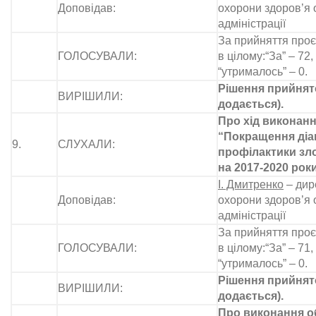
Доповідав:
охорони здоров’я 
адміністрації
За прийняття проє
ГОЛОСУВАЛИ:
в цілому:“За” – 72, 
“утрималось” – 0.
Рішення прийнято
ВИРІШИЛИ:
додається).
Про хід виконан
“Покращення діаг
9.
СЛУХАЛИ:
профілактики зл
на 2017-2020 рок
І. Дмитренко
– дир
Доповідав:
охорони здоров’я 
адміністрації
За прийняття проє
ГОЛОСУВАЛИ:
в цілому:“За” – 71, 
“утрималось” – 0.
Рішення прийнято
ВИРІШИЛИ:
додається).
Про виконання о