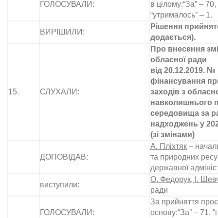
ГОЛОСУВАЛИ:
в цілому:“За” – 70, 
“утрималось” – 1.
Рішення прийнято
ВИРІШИЛИ:
додається).
Про внесення змі
обласної ради
від 20.12.2019. №
фінансування п
15.
СЛУХАЛИ:
заходів з облас
навколишнього 
середовища за р
надходжень у 202
(зі змінами)
А. Пліхтяк
– началь
ДОПОВІДАВ:
та природних ресу
державної адмініс
О. Федорук, І. Шев
виступили:
ради
За прийняття проє
ГОЛОСУВАЛИ:
основу:“За” – 71, “