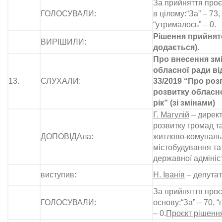
За прийняття проє
ГОЛОСУВАЛИ:
в цілому:“За” – 73, 
“утрималось” – 0.
Рішення прийнято
ВИРІШИЛИ:
додається).
Про внесення змі
обласної ради від
13.
СЛУХАЛИ:
33/2019 “Про роз
розвитку обласн
рік” (зі змінами)
Г. Магулій
– дирек
розвитку громад т
ДОПОВІДАла:
житлово-комунальн
містобудування та
державної адмініс
виступив:
Н. Іванів
– депутат
За прийняття проє
ГОЛОСУВАЛИ:
основу:“За” – 70, “
– 0.
Проєкт рішення