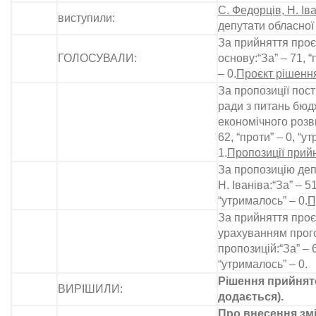
С. Федорців, Н. Іва
виступили:
депутати обласної
За прийняття проє
ГОЛОСУВАЛИ:
основу:“За” – 71, “
– 0.
Проєкт рішення
За пропозиції пост
ради з питань бюд
економічного розви
62, “проти” – 0, “у
1.
Пропозиції прийн
За пропозицію деп
Н. Іваніва:“За” – 51
“утрималось” – 0.
П
За прийняття проєк
урахуванням прог
пропозицій:“За” – 6
“утрималось” – 0.
Рішення прийнято
ВИРІШИЛИ:
додається).
Про внесення зм