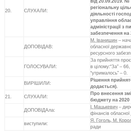
від 20.09.2019. №
регіональну ціл
20.
СЛУХАЛИ:
діяльності госпо
управління обла
адміністрації з 
забезпечення на 
М. Іванишин
– нач
ДОПОВІДАВ:
обласної державної
ресурсного забез
За прийняття проє
ГОЛОСУВАЛИ:
в цілому:“За” – 66, 
“утрималось” – 0.
Рішення прийнято
ВИРІШИЛИ:
додається).
Про внесення зм
21.
СЛУХАЛИ:
бюджету на 2020 
І. Мацькевич
– дир
ДОПОВІДАла:
фінансів обласної 
Я. Гоголь, М. Коро
виступили:
ради