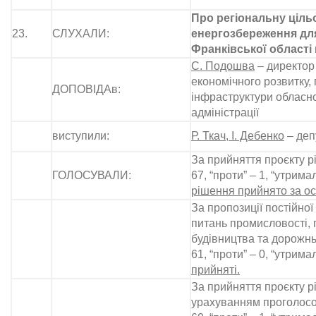
Про регіональну ціль
23.
СЛУХАЛИ:
енергозбере­ження дл
Франківської області 
С. Подошва
– директор
економічного розвитку,
ДОПОВІДАв:
інфраструктури обласн
адміністрації
виступили:
Р. Ткач, І. Дебенко
– деп
За прийняття проєкту р
ГОЛОСУВАЛИ:
67, “проти” – 1, “утримал
рішення прийнято за ос
За пропозиції постійної 
питань промисловості, 
будівництва та дорожнь
61, “проти” – 0, “утримал
прийняті.
За прийняття проєкту рі
урахуванням проголосо