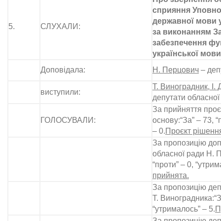
сприяння Уповно
державної мови 
5.
СЛУХАЛИ:
за виконанням З
забезпечення фу
української мови
Доповідала:
Н. Перцович
– деп
Т. Виноградник, І.
виступили:
депутати обласної
За прийняття проє
ГОЛОСУВАЛИ:
основу:“За” – 73, “
– 0.
Проєкт рішення
За пропозицію доп
обласної ради Н. П
“проти” – 0, “утрим
прийнята.
За пропозицію деп
Т. Виноградника:“За
“утрималось” – 5.
П
За пропозицію деп