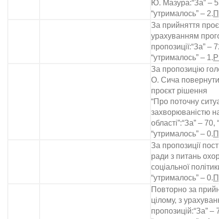
Ю. Мазура:“За” – 53
“утрималось” – 2.
П
За прийняття проєк
урахуванням прог
пропозиції:“За” – 7
“утрималось” – 1.
Р
За пропозицію гол
О. Сича повернути
проєкт рішення
“Про поточну ситуа
захворюваністю н
області”:“За” – 70, 
“утрималось” – 0.
П
За пропозиції пост
ради з питань охо
соціальної політики
“утрималось” – 0.
П
Повторно за прийн
цілому, з урахува
пропозицій:“За” – 7