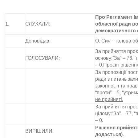
Про Регламент І
1.
СЛУХАЛИ:
обласної ради в
демократичного 
Доповідав:
О. Сич
– голова об
За прийняття проє
ГОЛОСУВАЛИ:
основу:“За” – 76, “
– 0.
Проєкт рішення
За пропозиції пост
ради з питань зах
законності та прав
“проти” – 5, “утрим
не прийняті.
За прийняття проє
цілому:“За” – 77, “
– 0.
Рішення прийнято
ВИРІШИЛИ:
додається).