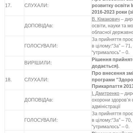
17.
СЛУХАЛИ:
розвитку освіти 
2016-2023 роки (з
В. Кімакович
– дир
ДОПОВІДАв:
освіти, науки та м
обласної державної
За прийняття проє
ГОЛОСУВАЛИ:
в цілому:“За” – 71, 
“утрималось” – 0.
Рішення прийнято
ВИРІШИЛИ:
додається).
Про внесення зм
18.
СЛУХАЛИ:
програми “Здоро
Прикарпаття 201
І. Дмитренко
– дир
ДОПОВІДАв:
охорони здоров’я 
адміністрації
За прийняття проє
ГОЛОСУВАЛИ:
в цілому:“За” – 70, 
“утрималось” – 0.