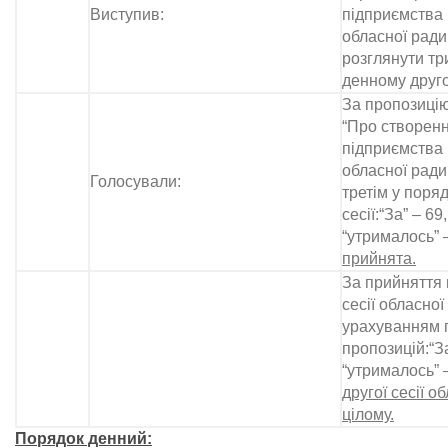
Виступив:
підприємства 
обласної рад
розглянути тр
денному другої
За пропозицію
“Про створен
підприємства 
обласної рад
Голосували:
третім у поря
сесії:“За” – 69,
“утрималось” –
прийнята.
За прийняття 
сесії обласної
урахуванням 
пропозицій:“За
“утрималось” –
другої сесії о
цілому.
Порядок денний: