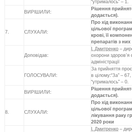
“утрималось” – 1.
Рішення прийнято
ВИРІШИЛИ:
додається).
Про хід виконанн
цільової програ
7.
СЛУХАЛИ:
крові, її компон
препаратів з них
І. Дмитренко
– дир
Доповідав:
охорони здоров’я 
адміністрації
За прийняття проє
ГОЛОСУВАЛИ:
в цілому:“За” – 67, 
“утрималось” – 0.
Рішення прийнято
ВИРІШИЛИ:
додається).
Про хід виконанн
цільової програм
8.
СЛУХАЛИ:
лікування раку г
2020 роки
І. Дмитренко
– дир