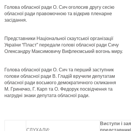
Голова обласної ради О. Сич оголосив другу сесію
обласної ради правомочною та відкрив пленарне
засідання.
Представники Національної скаутської організації
України “Пласт” передали голові обласної ради Сичу
Олександру Максимовичу Вифлеємський вогонь миру.
Голова обласної ради О. Сич та перший заступник
голови обласної ради В. Гладій вручили депутатам
обласної ради восьмого демократичного скликання
М. Гринечко, Г. Карп та О. Федорук посвідчення та
нагрудні знаки депутата обласної ради.
Виступи і з
СЛУХАЛИ:
представник