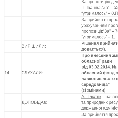
За пропозицію деп
Н. Іваніва:“За” – 53
“утрималось” – 0.
П
За прийняття проєк
урахуванням прог
пропозиції:“За” – 7
“утрималось” – 1.
Рішення прийнято
ВИРІШИЛИ:
додається).
Про внесення змі
обласної ради
від 03.02.2014. №
14.
СЛУХАЛИ:
обласний фонд 
навколишнього 
середовища”
(зі змінами)
А. Пліхтяк
– началь
ДОПОВІДАв:
та природних ресу
державної адмініс
За прийняття проє