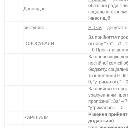
обласної ради з п
Доповідав:
соціально-економі
інвестицій
виступив:
Р. Ткач
– депутат о
За прийняття проє
ГОЛОСУВАЛИ:
основу:“За” – 75, “
– 0.
Проєкт рішення
За пропозицію доп
постійної комісії 
бюджету, соціальн
та інвестицій Н. Ів
0, “утрималось” – 0
За прийняття проєк
урахуванням прог
пропозиції:“За” – 7
“утрималось” – 0.
Рішення прийнято
ВИРІШИЛИ:
додається).
Про звернення о