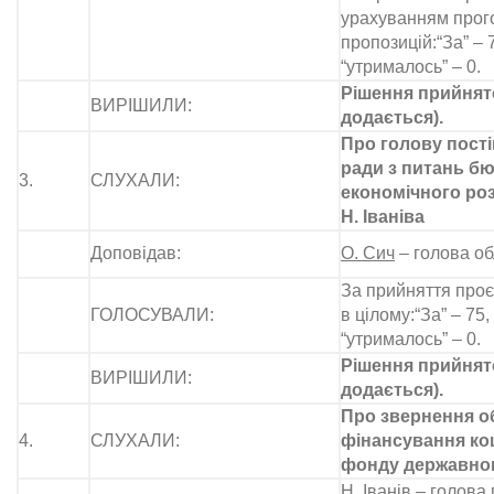
урахуванням прог
пропозицій:“За” – 7
“утрималось” – 0.
Рішення прийнято
ВИРІШИЛИ:
додається).
Про голову пості
ради з питань бю
3.
СЛУХАЛИ:
економічного роз
Н. Іваніва
Доповідав:
О. Сич
– голова об
За прийняття проє
ГОЛОСУВАЛИ:
в цілому:“За” – 75, 
“утрималось” – 0.
Рішення прийнято
ВИРІШИЛИ:
додається).
Про звернення о
4.
СЛУХАЛИ:
фінансування ко
фонду державно
Н. Іванів
– голова п