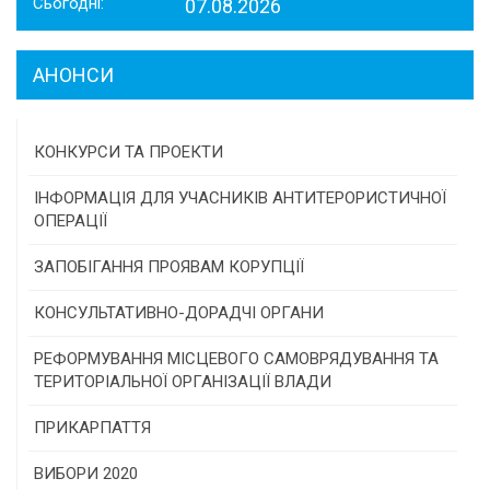
Сьогодні:
07.08.2026
АНОНСИ
КОНКУРСИ ТА ПРОЕКТИ
Конкурс проектів та програм місцевого
ІНФОРМАЦІЯ ДЛЯ УЧАСНИКІВ АНТИТЕРОРИСТИЧНОЇ
самоврядування
ОПЕРАЦІЇ
Конкурс інститутів громадянського суспільства
ЗАПОБІГАННЯ ПРОЯВАМ КОРУПЦІЇ
Програми/конкурси МТД
КОНСУЛЬТАТИВНО-ДОРАДЧІ ОРГАНИ
Консультативна рада
РЕФОРМУВАННЯ МІСЦЕВОГО САМОВРЯДУВАННЯ ТА
ТЕРИТОРІАЛЬНОЇ ОРГАНІЗАЦІЇ ВЛАДИ
Громадська рада
ПРИКАРПАТТЯ
Історична довідка
ВИБОРИ 2020