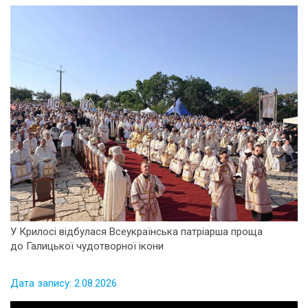
У Крилосі відбулася Всеукраїнська патріарша проща
до Галицької чудотворної ікони
Дата запису: 2.08.2026