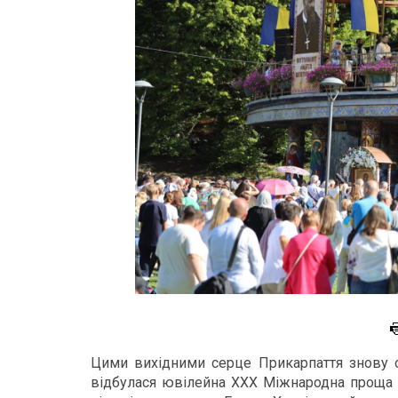
Цими вихідними серце Прикарпаття знову об
відбулася ювілейна ХХХ Міжнародна проща 