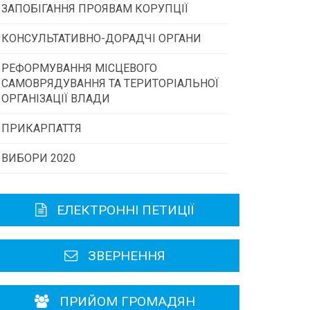
ЗАПОБІГАННЯ ПРОЯВАМ КОРУПЦІЇ
Конкурс інститутів громадянського
суспільства
КОНСУЛЬТАТИВНО-ДОРАДЧІ ОРГАНИ
РЕФОРМУВАННЯ МІСЦЕВОГО
Консультативна рада
Програми/конкурси МТД
САМОВРЯДУВАННЯ ТА ТЕРИТОРІАЛЬНОЇ
ОРГАНІЗАЦІЇ ВЛАДИ
Громадська рада
ПРИКАРПАТТЯ
ВИБОРИ 2020
Історична довідка
Карта області
ЕЛЕКТРОННІ ПЕТИЦІЇ
Районні, міські ради
ЗВЕРНЕННЯ
ПРИЙОМ ГРОМАДЯН