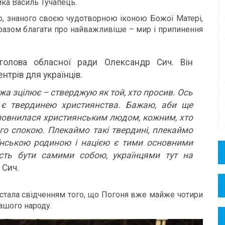
ика Василь Тучапець.
о, знаного своєю чудотворною іконою Божої Матері,
б разом благати про найважливіше – мир і припинення
голова обласної ради Олександр Сич. Він
нтрів для українців.
ожа зцілює – стверджую як той, хто просив. Ось
 є твердинею християнства. Бажаю, аби ще
повнилася християнським людом, кожним, хто
го спокою. Плекаймо такі твердині, плекаймо
аїнською родиною і нацією є тими основними
сть бути самими собою, українцями тут на
 Сич.
і стала свідченням того, що Погоня вже майже чотири
ашого народу.