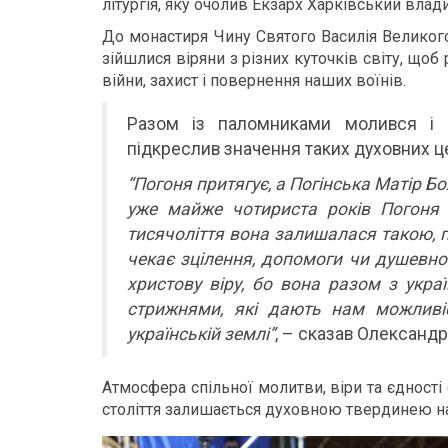
літургія, яку очолив Екзарх Харківський влад
До монастиря Чину Святого Василія Великог
зійшлися віряни з різних куточків світу, що
війни, захист і повернення наших воїнів.
Разом із паломниками молився і 
підкреслив значення таких духовних це
“Погоня притягує, а Погінська Матір Б
уже майже чотириста років Погоня
тисячоліття вона залишалася такою, 
чекає зцілення, допомоги чи душевно
христову віру, бо вона разом з укр
стрижнями, які дають нам можливі
українській землі”
, – сказав Олександр
Атмосфера спільної молитви, віри та єдност
століття залишається духовною твердинею н