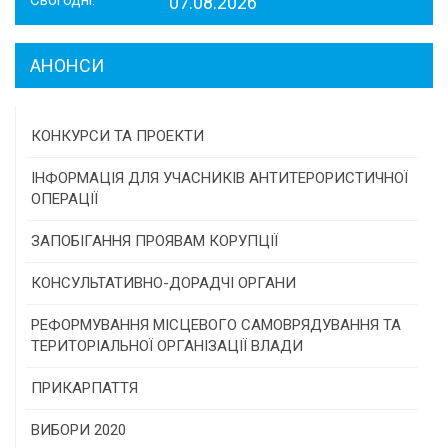
07.08.2026
АНОНСИ
КОНКУРСИ ТА ПРОЕКТИ
Конкурс проектів та програм місцевого
ІНФОРМАЦІЯ ДЛЯ УЧАСНИКІВ АНТИТЕРОРИСТИЧНОЇ
самоврядування
ОПЕРАЦІЇ
Конкурс інститутів громадянського суспільства
ЗАПОБІГАННЯ ПРОЯВАМ КОРУПЦІЇ
Програми/конкурси МТД
КОНСУЛЬТАТИВНО-ДОРАДЧІ ОРГАНИ
Консультативна рада
РЕФОРМУВАННЯ МІСЦЕВОГО САМОВРЯДУВАННЯ ТА
ТЕРИТОРІАЛЬНОЇ ОРГАНІЗАЦІЇ ВЛАДИ
Громадська рада
ПРИКАРПАТТЯ
Історична довідка
ВИБОРИ 2020