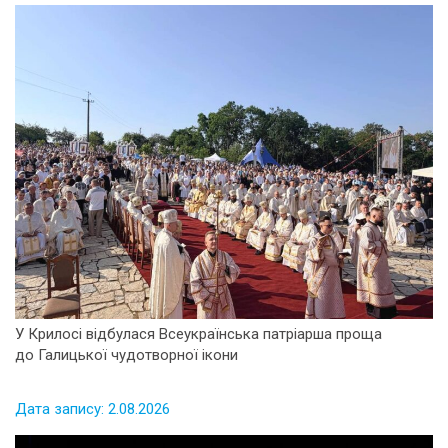
У Крилосі відбулася Всеукраїнська патріарша проща
до Галицької чудотворної ікони
Дата запису: 2.08.2026