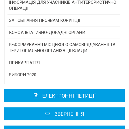
Конкурс проектів та програм місцевого
ІНФОРМАЦІЯ ДЛЯ УЧАСНИКІВ АНТИТЕРОРИСТИЧНОЇ
самоврядування
ОПЕРАЦІЇ
Конкурс інститутів громадянського суспільства
ЗАПОБІГАННЯ ПРОЯВАМ КОРУПЦІЇ
Програми/конкурси МТД
КОНСУЛЬТАТИВНО-ДОРАДЧІ ОРГАНИ
Консультативна рада
РЕФОРМУВАННЯ МІСЦЕВОГО САМОВРЯДУВАННЯ ТА
ТЕРИТОРІАЛЬНОЇ ОРГАНІЗАЦІЇ ВЛАДИ
Громадська рада
ПРИКАРПАТТЯ
Історична довідка
ВИБОРИ 2020
Карта області
ЕЛЕКТРОННІ ПЕТИЦІЇ
Районні, міські ради
ЗВЕРНЕННЯ