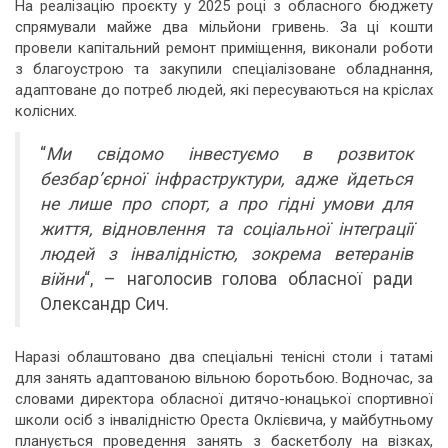
На реалізацію проєкту у 2025 році з обласного бюджету
спрямували майже два мільйони гривень. За ці кошти
провели капітальний ремонт приміщення, виконали роботи
з благоустрою та закупили спеціалізоване обладнання,
адаптоване до потреб людей, які пересуваються на кріслах
колісних.
“
Ми свідомо інвестуємо в розвиток
безбар’єрної інфраструктури, адже йдеться
не лише про спорт, а про гідні умови для
життя, відновлення та соціальної інтеграції
людей з інвалідністю, зокрема ветеранів
війни
“, – наголосив голова обласної ради
Олександр Сич.
Наразі облаштовано два спеціальні тенісні столи і татамі
для занять адаптованою вільною боротьбою. Водночас, за
словами директора обласної дитячо-юнацької спортивної
школи осіб з інвалідністю Ореста Оклієвича, у майбутньому
планується проведення занять з баскетболу на візках,