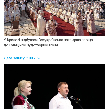
У Крилосі відбулася Всеукраїнська патріарша проща
до Галицької чудотворної ікони
Дата запису: 2.08.2026