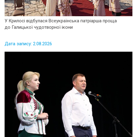
У Крилосі відбулася Всеукраїнська патріарша проща
до Галицької чудотворної ікони
Дата запису: 2.08.2026