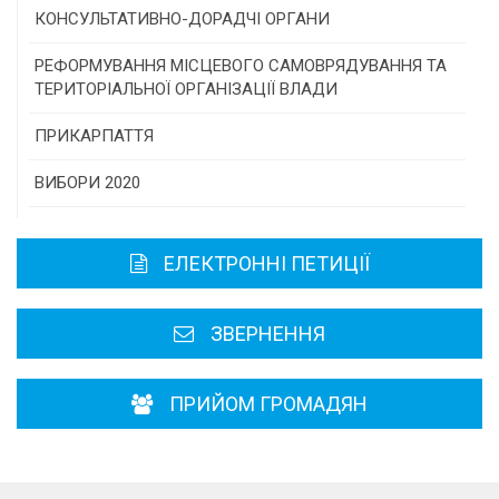
Програми/конкурси МТД
КОНСУЛЬТАТИВНО-ДОРАДЧІ ОРГАНИ
Консультативна рада
РЕФОРМУВАННЯ МІСЦЕВОГО САМОВРЯДУВАННЯ ТА
ТЕРИТОРІАЛЬНОЇ ОРГАНІЗАЦІЇ ВЛАДИ
Громадська рада
ПРИКАРПАТТЯ
Історична довідка
ВИБОРИ 2020
Карта області
ЕЛЕКТРОННІ ПЕТИЦІЇ
Районні, міські ради
ЗВЕРНЕННЯ
ПРИЙОМ ГРОМАДЯН