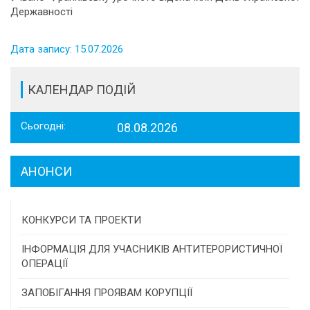
Державності
Дата запису: 15.07.2026
КАЛЕНДАР ПОДІЙ
Сьогодні:
08.08.2026
АНОНСИ
КОНКУРСИ ТА ПРОЕКТИ
Конкурс проектів та програм місцевого
ІНФОРМАЦІЯ ДЛЯ УЧАСНИКІВ АНТИТЕРОРИСТИЧНОЇ
самоврядування
ОПЕРАЦІЇ
Конкурс інститутів громадянського суспільства
ЗАПОБІГАННЯ ПРОЯВАМ КОРУПЦІЇ