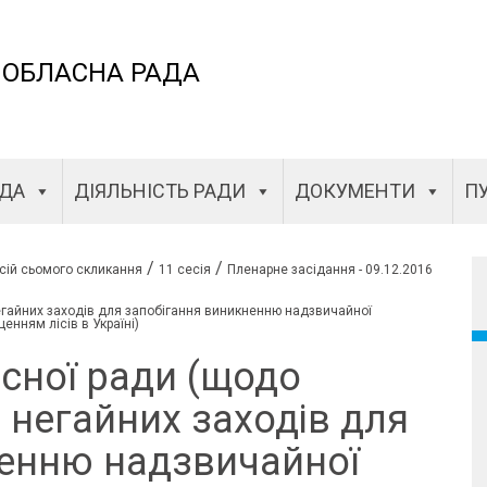
 ОБЛАСНА РАДА
АДА
ДІЯЛЬНІСТЬ РАДИ
ДОКУМЕНТИ
ПУ
/
/
сій сьомого скликання
11 сесія
Пленарне засідання - 09.12.2016
егайних заходів для запобігання виникненню надзвичайної
енням лісів в Україні)
сної ради (щодо
 негайних заходів для
ненню надзвичайної