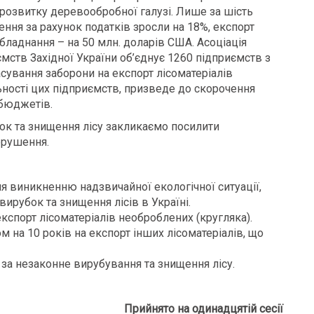
озвитку деревообробної галузі. Лише за шість
ення за рахунок податків зросли на 18%, експорт
обладнання – на 50 млн. доларів США. Асоціація
мств Західної України об’єднує 1260 підприємств з
асування заборони на експорт лісоматеріалів
ьності цих підприємств, призведе до скорочення
бюджетів.
ок та знищення лісу закликаємо посилити
орушення.
я виникненню надзвичайної екологічної ситуації,
вирубок та знищення лісів в Україні.
кспорт лісоматеріалів необроблених (кругляка).
 на 10 років на експорт інших лісоматеріалів, що
за незаконне вирубування та знищення лісу.
Прийнято на одинадцятій сесії