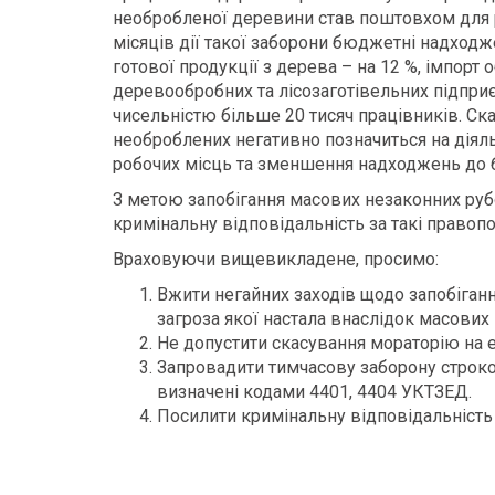
необробленої деревини став поштовхом для р
місяців дії такої заборони бюджетні надходж
готової продукції з дерева – на 12 %, імпорт 
деревообробних та лісозаготівельних підприє
чисельністю більше 20 тисяч працівників. Ск
необроблених негативно позначиться на діял
робочих місць та зменшення надходжень до 
З метою запобігання масових незаконних руб
кримінальну відповідальність за такі правоп
Враховуючи вищевикладене, просимо:
Вжити негайних заходів щодо запобіганн
загроза якої настала внаслідок масових 
Не допустити скасування мораторію на е
Запровадити тимчасову заборону строком
визначені кодами 4401, 4404 УКТЗЕД.
Посилити кримінальну відповідальність 