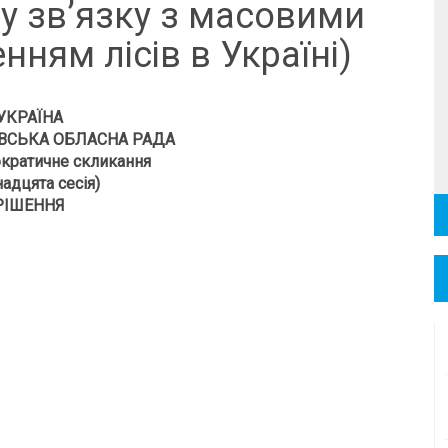
ї у зв’язку з масовими
ням лісів в Україні)
УКРАЇНА
ВСЬКА ОБЛАСНА РАДА
кратичне скликання
адцята сесія)
РІШЕННЯ