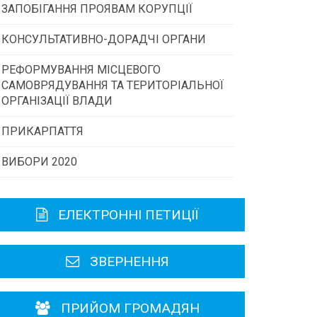
ЗАПОБІГАННЯ ПРОЯВАМ КОРУПЦІЇ
Конкурс інститутів громадянського
суспільства
КОНСУЛЬТАТИВНО-ДОРАДЧІ ОРГАНИ
РЕФОРМУВАННЯ МІСЦЕВОГО
Консультативна рада
Програми/конкурси МТД
САМОВРЯДУВАННЯ ТА ТЕРИТОРІАЛЬНОЇ
ОРГАНІЗАЦІЇ ВЛАДИ
Громадська рада
ПРИКАРПАТТЯ
ВИБОРИ 2020
Історична довідка
Карта області
ЕЛЕКТРОННІ ПЕТИЦІЇ
Районні, міські ради
ЗВЕРНЕННЯ
ПРИЙОМ ГРОМАДЯН