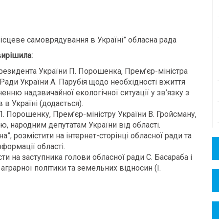
місцеве самоврядування в Україні” обласна рада
ирішила:
резидента України П. Порошенка, Прем’єр-міністра
 Ради України А. Парубія щодо необхідності вжиття
енню надзвичайної екологічної ситуації у зв’язку з
в Україні (додається).
. Порошенку, Прем’єр-міністру України В. Гройсману,
ю, народним депутатам України від області.
а”, розмістити на інтернет-сторінці обласної ради та
формації області.
и на заступника голови обласної ради С. Басараба і
 аграрної політики та земельних відносин (І.