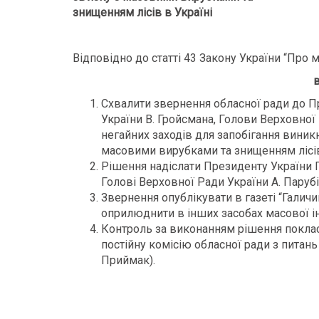
знищенням лісів в Україні
Відповідно до статті 43 Закону України “Про 
в
Схвалити звернення обласної ради до П
України В. Гройсмана, Голови Верховної
негайних заходів для запобігання виникн
масовими вирубками та знищенням лісів 
Рішення надіслати Президенту України П
Голові Верховної Ради України А. Парубі
Звернення опублікувати в газеті “Галичин
оприлюднити в інших засобах масової ін
Контроль за виконанням рішення покласт
постійну комісію обласної ради з питань
Приймак).