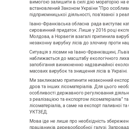
вимогою залишити в силі дію мораторію на е
встановлений Законом України “Про особливо
підприємницької діяльності, пов’язаної з реал
Івано-Франківська обласна рада виступає ка
сировинний придаток. Лише у 2016 році експор
Молдова, а Норвегія взагалі припинила вирубу
незаконну вирубку лісів до злочину проти на
Ситуація з лісами на Івано-Франківщині, Льві
наближається до масштабу екологічного лиха
запобігання виникненню надзвичайної екологіч
масових вирубок та знищення лісів в Україні.
Ми закликаємо припинити незаконний експорт
дров та інших лісоматеріалів. Для цього необ
особливості державного регулювання діяльнос
з реалізацією та експортом лісоматеріалів” 
лісоматеріалів, а саме на експорт паливної т
УКТЗЕД.
Мова іде не лише про необхідність збереженн
працівників деревообробної галузі. Запровад