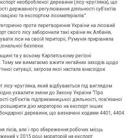
кспорт необробленої деревини (лісу-кругляка), що
сті державного регулювання діяльності суб’єктів
ізацією та експортом лісоматеріалів”.
тегорично проти перетворення України на лісовий
т свого лісу заборонили такі країни як Албанія,
вати ліси на своїй території, Румунія прирівняла
ціональної безпеки.
вщині та у всьому Карпатському регіоні
. Тому ми вимагаємо вжити негайних заходів щодо
ної ситуації, загроза якої настала внаслідок
 лісу-кругляка, який відбувається під виглядом
хідно ухвалити зміни до Закону України “Про
ті суб’єктів підприємницької діяльності, пов’язаної
та розширити дію мораторію на експорт інших
а бондарної деревини, що визначені кодами 4401, 4404
я лісів, але і про збереження робочих місць
жений у 2015 році мораторій на експорт