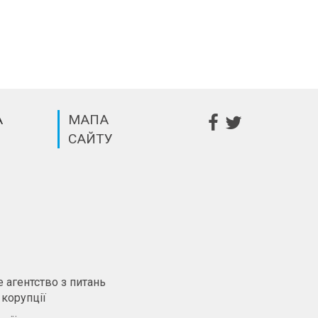
А
МАПА
САЙТУ
m
 агентство з питань
 корупції