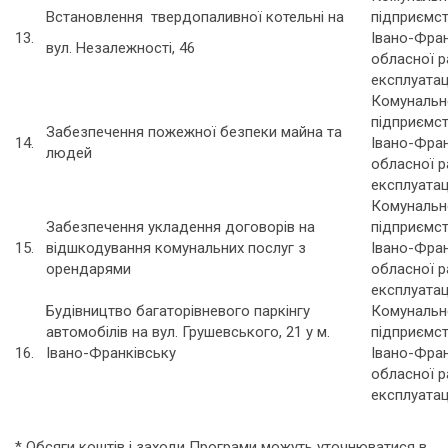
Встановлення твердопаливної котельні на
підприємс
13.
Івано-Фран
вул. Незалежності, 46
обласної р
експлуатац
Комунальн
підприємс
Забезпечення пожежної безпеки майна та
14.
Івано-Фран
людей
обласної р
експлуатац
Комунальн
Забезпечення укладення договорів на
підприємс
15.
відшкодування комунальних послуг з
Івано-Фран
орендарями
обласної р
експлуатац
Будівництво багаторівневого паркінгу
Комунальн
автомобілів на вул. Грушевського, 21 у м.
підприємс
16.
Івано-Франківську
Івано-Фран
обласної р
експлуатац
* Обсяги коштів і заходи Програми можуть уточнюватися в