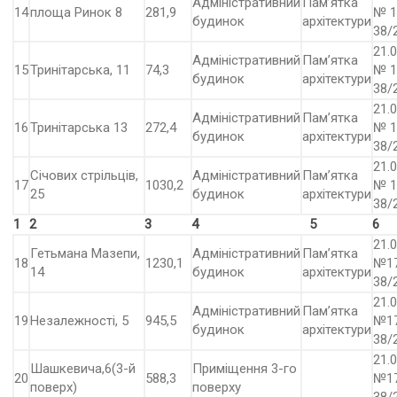
Адміністративний
Пам’ятка
14
площа Ринок 8
281,9
№ 1
будинок
архітектури
38/
21.0
Адміністративний
Пам’ятка
15
Тринітарська, 11
74,3
№ 1
будинок
архітектури
38/
21.0
Адміністративний
Пам’ятка
16
Тринітарська 13
272,4
№ 1
будинок
архітектури
38/
21.0
Січових стрільців,
Адміністративний
Пам’ятка
17
1030,2
№ 1
25
будинок
архітектури
38/
1
2
3
4
5
6
21.0
Гетьмана Мазепи,
Адміністративний
Пам’ятка
18
1230,1
№17
14
будинок
архітектури
38/
21.0
Адміністративний
Пам’ятка
19
Незалежності, 5
945,5
№17
будинок
архітектури
38/
21.0
Шашкевича,6(3-й
Приміщення 3-го
20
588,3
№17
поверх)
поверху