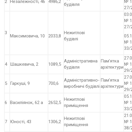
2
Незалежності, 46
4986,2
№ 1
будівля
27/
03.
№ 1
27/
3
Нежитлові
Максимовича, 10
2033,8
05.1
будівлі
№ 1
33/
27.0
Адміністративна
Пам’ятка
4
Шашкевича, 2
1089,5
№ 1
будівля
архітектури
29/
27.0
Адміністративно-
Пам’ятка
5
Гаркуші, 9
700,6
№ 1
виробничі будівлі
архітектури
29/
05.1
Нежитлові
6
Василіянок, 62 а
2652,5
№ 1
приміщення
33/
21.0
Нежитлові
7
Юності, 43
1306,2
№ 1
приміщення
38/