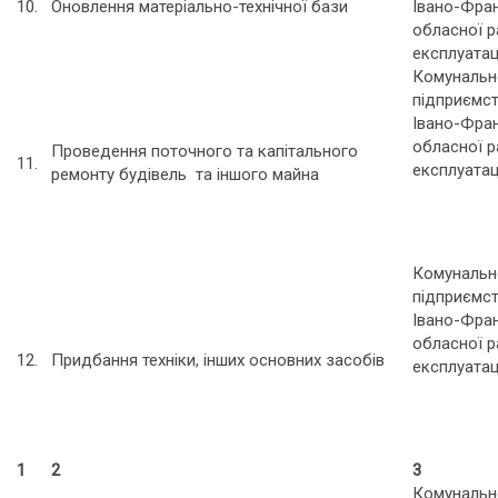
10.
Оновлення матеріально-технічної бази
Івано-Фран
обласної р
експлуатац
Комунальн
підприємс
Івано-Фран
обласної р
Проведення поточного та капітального
11.
експлуатац
ремонту будівель та іншого майна
Комунальн
підприємс
Івано-Фран
обласної р
12.
Придбання техніки, інших основних засобів
експлуатац
1
2
3
Комунальн