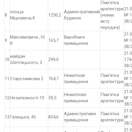
Пам’ятка
архітектури
21.0
площа
Адміністративний
8
1250,2
(немає
№ 1
Міцкевича,4
будинок
акту
38/
передачі)
21.0
Максимовича ,10
Виробничі
9
165,7
№ 1
б
приміщення
38/
21.
майдан
10
299,0
174
Шептицького, 3
38/
21.0
Нежитлові
Пам’ятка
11
Старозамкова 2
764,7
№ 1
приміщення
архітектури
38/
21.0
Нежитлове
Пам’ятка
12
Незалежності 19
59,5
№ 1
приміщення
архітектури
38/
21.0
Адміністративні
Пам’ятка
13
Галицька, 45
834,6
№ 1
приміщення
архітектури
38/
21.0