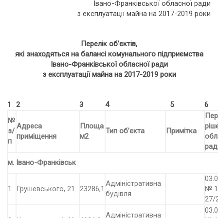
Івано-Франківської обласної ради
з експлуатації майна на 2017-2019 роки
Перелік об’єктів,
які знаходяться на балансі комунального підприємства
Івано-Франківської обласної ради
з експлуатації майна на 2017-2019 роки
1
2
3
4
5
6
Пер
№
Адреса
Площа
ріш
з/
Тип об’єкта
Примітка
приміщення
м2
обл
п
рад
м. Івано-Франківськ
03.0
Адміністративна
1
Грушевського, 21
23286,1
№ 1
будівля
27/
03.0
Адміністративна