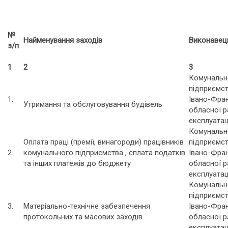
№
Найменування заходів
Виконавец
з/п
1
2
3
Комунальн
підприємс
1.
Івано-Фран
Утримання та обслуговування будівель
обласної р
експлуатац
Комунальн
Оплата праці (премії, винагороди) працівників
підприємс
2.
комунального підприємства , сплата податків
Івано-Фран
та інших платежів до бюджету
обласної р
експлуатац
Комунальн
підприємс
3.
Матеріально-технічне забезпечення
Івано-Фран
протокольних та масових заходів
обласної р
експлуатац