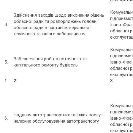
Комунальн
Здійснення заходів щодо виконання рішень
підприємс
обласної ради та розпоряджень голови
4.
Івано-Фран
обласної ради в частині матеріально-
обласної р
технічного та іншого забезпечення.
експлуатац
Комунальн
підприємс
Забезпечення робіт з поточного та
5.
Івано-Фран
капітального ремонту будівель
обласної р
експлуатац
1
2
3
Комунальн
підприємс
Надання автотранспортних та інших послуг і
6.
Івано-Фран
належне обслуговування автотранспорту
обласної р
експлуатац