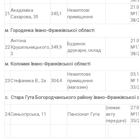
38/
21.0
Академіка
Нежитлові
21
345,1
№17
Сахарова, 30
приміщення
38/
м. Городенка Івано-Франківської області
Антона
21.0
Будинок
22
Крушельницького,
349,9
№17
друкарні, склад
3
38/
м. Коломия Івано-Франківської області
Нежитлове
05.1
23
Стефаника В., 2а
304,4
приміщення
№ 1
(магазин)
33/
с. Стара Гута Богородчанського району Івано-Франківської 
(немає
27.0
24
Синьогірська, 11
Пансіонат Гута
акту
№15
передачі)
35/