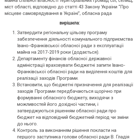
майна спільної власності територіальних громад сіл, селищ,
міст області, відповідно до статті 43 Закону України “Про
місцеве самоврядування в Україні”, обласна рада
вирішила:
Затвердити регіональну цільову програму
забезпечення діяльності комунального підприємства
Івано-Франківської обласної ради з експлуатації
майна на 2017-2019 роки (додається).
Департаменту фінансів обласної державної
адміністрації враховувати бюджетні запити Івано-
Франківської обласної ради на виділення коштів для
реалізації заходів Програми.
Встановити, що бюджетні призначення для реалізації
заходів Програми передбачаються щорічно при
формуванні обласного бюджету, виходячи з
можливостей його дохідної частини, і
затверджуються рішенням обласної ради про
бюджет на відповідний бюджетний період чи зміни
до нього.
Контроль за виконанням рішення покласти на
першого заступника голови обласної ради В. Гладія