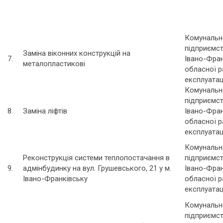
Комунальн
підприємс
Заміна віконних конструкцій на
7.
Івано-Фран
металопластикові
обласної р
експлуатац
Комунальн
підприємс
8.
Заміна ліфтів
Івано-Фран
обласної р
експлуатац
Комунальн
Реконструкція системи теплопостачання в
підприємс
9.
адмінбудинку на вул. Грушевського, 21 у м.
Івано-Фран
Івано-Франківську
обласної р
експлуатац
Комунальн
підприємс