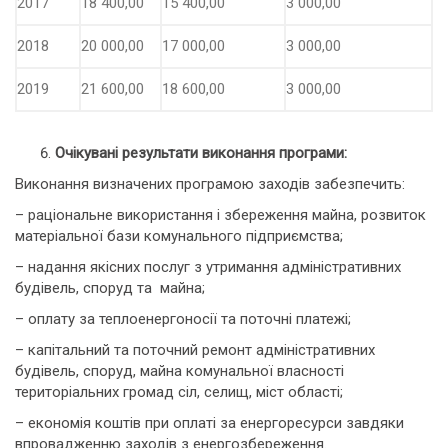
2017
18 400,00
15 400,00
3 000,00
2018
20 000,00
17 000,00
3 000,00
2019
21 600,00
18 600,00
3 000,00
Очікувані результати виконання програми:
Виконання визначених програмою заходів забезпечить:
– раціональне використання і збереження майна, розвиток
матеріальної бази комунального підприємства;
– надання якісних послуг з утримання адміністративних
будівель, споруд та майна;
– оплату за теплоенергоносії та поточні платежі;
– капітальний та поточний ремонт адміністративних
будівель, споруд, майна комунальної власності
територіальних громад сіл, селищ, міст області;
– економія коштів при оплаті за енергоресурси завдяки
впровадженню заходів з енергозбереження.