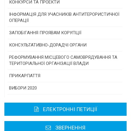
КОНКУРСИ ТА ПРОЕКТИ
Конкурс проектів та програм місцевого
ІНФОРМАЦІЯ ДЛЯ УЧАСНИКІВ АНТИТЕРОРИСТИЧНОЇ
самоврядування
ОПЕРАЦІЇ
Конкурс інститутів громадянського суспільства
ЗАПОБІГАННЯ ПРОЯВАМ КОРУПЦІЇ
Програми/конкурси МТД
КОНСУЛЬТАТИВНО-ДОРАДЧІ ОРГАНИ
Консультативна рада
РЕФОРМУВАННЯ МІСЦЕВОГО САМОВРЯДУВАННЯ ТА
ТЕРИТОРІАЛЬНОЇ ОРГАНІЗАЦІЇ ВЛАДИ
Громадська рада
ПРИКАРПАТТЯ
Історична довідка
ВИБОРИ 2020
Карта області
ЕЛЕКТРОННІ ПЕТИЦІЇ
Районні, міські ради
ЗВЕРНЕННЯ