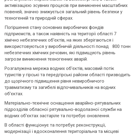
активізацією зсувних процесів при виникненні масштабних
повеней, значно знижується загальний рівень безпеки у
техногенній та природній сферах.
Погіршення стану основних виробничих фондів
підприємств, а також наявність на території області 7
хімічно небезпечних об’єктів, на яких зберігаються і
використовуються у виробничій діяльності понад 800 тонн
небезпечних хімічних речовин, які підвищують рівень
загрози виникнення техногенних аварій.
Розгалужена мережа водних об’єктів, масовий потік
туристів у гірські та передгірські райони області призводить
до щорічного підвищення рівня невиробничого
травматизму та загибелі відпочивальників на водних
об’єктах.
Матеріально-технічне оснащення аварійно-рятувальних
підрозділів обласної рятувально-водолазної служби на
водних об’єктах застаріле та потребує оновлення.
В області функціонує та потребує реконструкції,
модернізації і вдосконалення територіальна та місцеві