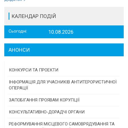
КАЛЕНДАР ПОДІЙ
Сьогодні:
10.08.2026
АНОНСИ
КОНКУРСИ ТА ПРОЕКТИ
Конкурс проектів та програм місцевого
ІНФОРМАЦІЯ ДЛЯ УЧАСНИКІВ АНТИТЕРОРИСТИЧНОЇ
самоврядування
ОПЕРАЦІЇ
Конкурс інститутів громадянського суспільства
ЗАПОБІГАННЯ ПРОЯВАМ КОРУПЦІЇ
Програми/конкурси МТД
КОНСУЛЬТАТИВНО-ДОРАДЧІ ОРГАНИ
Консультативна рада
РЕФОРМУВАННЯ МІСЦЕВОГО САМОВРЯДУВАННЯ ТА