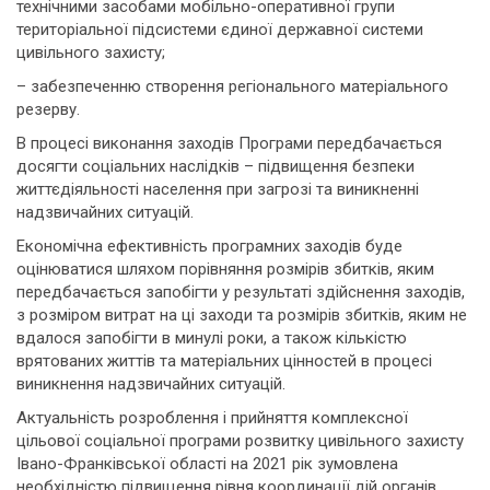
технічними засобами мобільно-оперативної групи
територіальної підсистеми єдиної державної системи
цивільного захисту;
– забезпеченню створення регіонального матеріального
резерву.
В процесі виконання заходів Програми передбачається
досягти соціальних наслідків – підвищення безпеки
життєдіяльності населення при загрозі та виникненні
надзвичайних ситуацій.
Економічна ефективність програмних заходів буде
оцінюватися шляхом порівняння розмірів збитків, яким
передбачається запобігти у результаті здійснення заходів,
з розміром витрат на ці заходи та розмірів збитків, яким не
вдалося запобігти в минулі роки, а також кількістю
врятованих життів та матеріальних цінностей в процесі
виникнення надзвичайних ситуацій.
Актуальність розроблення і прийняття комплексної
цільової соціальної програми розвитку цивільного захисту
Івано-Франківської області на 2021 рік зумовлена
необхідністю підвищення рівня координації дій органів