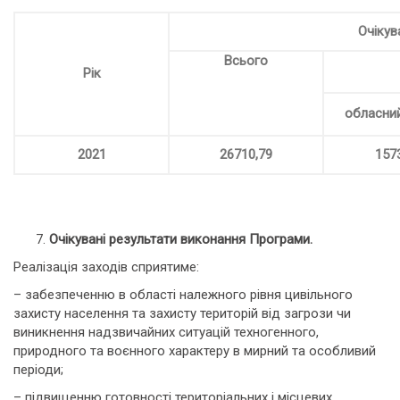
Очікув
Всього
Рік
обласни
2021
26710,79
157
Очікувані результати виконання Програми.
Реалізація заходів сприятиме:
– забезпеченню в області належного рівня цивільного
захисту населення та захисту територій від загрози чи
виникнення надзвичайних ситуацій техногенного,
природного та воєнного характеру в мирний та особливий
періоди;
– підвищенню готовності територіальних і місцевих