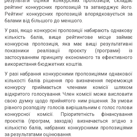
результати оцінки конкурсних пропозицій, складає
рейтинг конкурсних пропозицій та затверджує його.
Рейтинг конкурсних пропозицій впорядковується за
балами від більшого до меншого.
У разі, якщо конкурсні пропозиції набирають однакову
кількість балів, вище рейтингове місце займає
конкурсна пропозиція, яка має вищі результативні
показники реалізації проєкту (програми) із
застосуванням принципу економного та ефективного
використання бюджетних коштів.
У разі набрання конкурсними пропозиціями однакової
кількості балів рішення про визначення переможця
конкурсу приймається членами комісії шляхом
відкритого голосування. Член комісії може висловити
свою думку щодо прийнятого ним рішення. За умови
рівного розподілу голосів вирішальним є голос голови
конкурсної комісії. Пріоритетність фінансування
проєктів (програм, заходів) визначається згідно з
кількістю балів, набраних конкурсними пропозиціями
за результатами оцінювання.