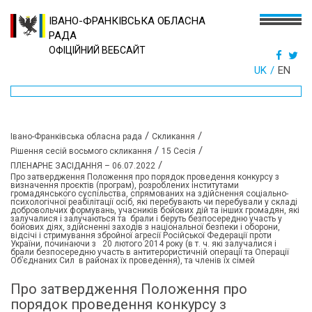
ІВАНО-ФРАНКІВСЬКА ОБЛАСНА
РАДА
ОФІЦІЙНИЙ ВЕБСАЙТ
UK
EN
/
/
Івано-Франківська обласна рада
Скликання
/
/
Рішення сесій восьмого скликання
15 Сесія
/
ПЛЕНАРНЕ ЗАСІДАННЯ – 06.07.2022
Про затвердження Положення про порядок проведення конкурсу з
визначення проєктів (програм), розроблених інститутами
громадянського суспільства, спрямованих на здійснення соціально-
психологічної реабілітації осіб, які перебувають чи перебували у складі
добровольчих формувань, учасників бойових дій та інших громадян, які
залучалися і залучаються та брали і беруть безпосередню участь у
бойових діях, здійсненні заходів з національної безпеки і оборони,
відсічі і стримування збройної агресії Російської Федерації проти
України, починаючи з 20 лютого 2014 року (в т. ч. які залучалися і
брали безпосередню участь в антитерористичній операції та Операції
Об’єднаних Сил в районах їх проведення), та членів їх сімей
Про затвердження Положення про
порядок проведення конкурсу з