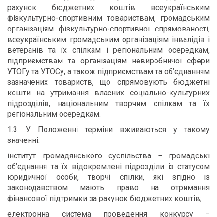
рахунок бюджетних коштів всеукраїнським
фізкультурно-спортивним товариствам, громадським
організаціям фізкультурно-спортивної спрямованості,
всеукраїнським громадським організаціям інвалідів і
ветеранів та їх спілкам і регіональним осередкам,
підприємствам та організаціям невиробничої сфери
УТОГу та УТОСу, а також підприємствам та об’єднанням
зазначених товариств, що спрямовують бюджетні
кошти на утримання власних соціально-культурних
підрозділів, національним творчим спілкам та їх
регіональним осередкам.
1.3. У Положенні терміни вживаються у такому
значенні:
інститут громадянського суспільства − громадські
об’єднання та їх відокремлені підрозділи із статусом
юридичної особи, творчі спілки, які згідно із
законодавством мають право на отримання
фінансової підтримки за рахунок бюджетних коштів;
електронна система проведення конкурсу −