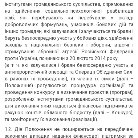
інститутами громадянського суспільства, спрямованих
на здійснення соціально-психологічної реабілітації
осіб, які перебувають чи перебували у складі
добровольчих формувань, учасників бойових дій та
інших громадян, які залучалися і залучаються та брали і
беруть безпосередню участь у бойових діях, здійсненні
заходів з національної безпеки і оборони, відсічі і
стримування збройної агресії Російської Федерації
проти України, починаючи з 20 лютого 2014 року
(в т. ч. які залучалися і брали безпосередню участь в
антитерористичній операції та Операції Об’єднаних Сил
в районах їх проведення), та членів їх сімей (далі –
Положення) регулюється процедура організації та
проведення конкурсу з визначення проєктів (програм),
розроблених інститутами громадянського суспільства,
для виконання яких надається фінансова підтримка за
рахунок коштів обласного бюджету (далі – Конкурс),
та моніторингу їх виконання (реалізації).
1.2. Дія Положення не поширюється на передбачені
законами випадки надання фінансової підтримки за