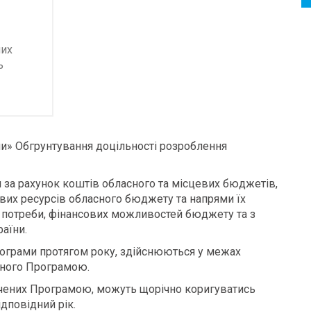
их
ь
ми» Обгрунтування доцільності розроблення
 за рахунок коштів обласного та місцевих бюджетів,
ових ресурсів обласного бюджету та напрями їх
 потреби, фінансових можливостей бюджету та з
аїни.
рограми протягом року, здійснюються у межах
еного Програмою.
начених Програмою, можуть щорічно коригуватись
дповідний рік.