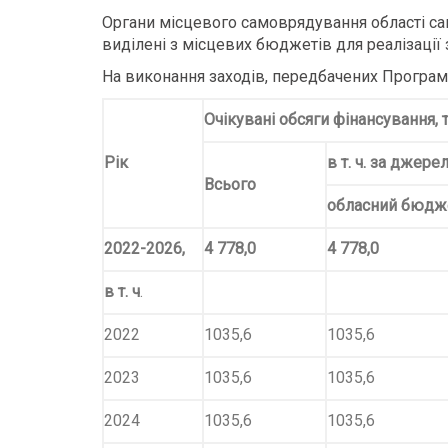
Органи місцевого самоврядування області са
виділені з місцевих бюджетів для реалізації
На виконання заходів, передбачених Програм
Очікувані обсяги фінансування, т
Рік
в т. ч. за джер
Всього
обласний бюдж
2022-2026,
4 778,0
4 778,0
в т. ч
.
2022
1035,6
1035,6
2023
1035,6
1035,6
2024
1035,6
1035,6