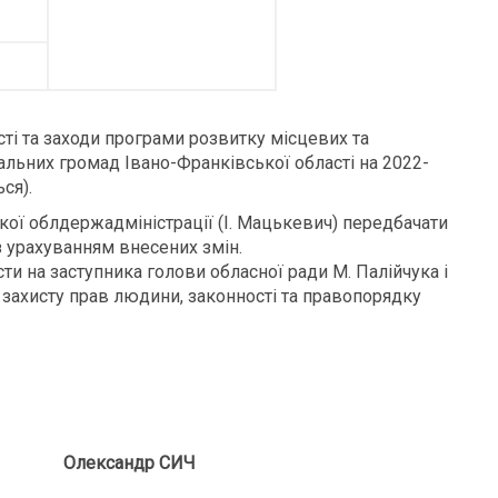
ті та заходи програми розвитку місцевих та
ьних громад Івано-Франківської області на 2022-
ся).
кої облдержадміністрації (І. Мацькевич) передбачати
з урахуванням внесених змін.
и на заступника голови обласної ради М. Палійчука і
ь захисту прав людини, законності та правопорядку
лександр СИЧ