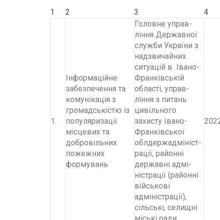
1
2
3
4
Головне управ-
ління Державної
служби України з
надзвичайних
ситуацій в Івано-
Інформаційне
Франківській
забезпечення та
області, управ-
комунікація з
ління з питань
громадськістю із
цивільного
1.
популяризації
захисту Івано-
202
місцевих та
Франківської
добровільних
облдержадмініст-
пожежних
рації, районні
формувань
державні адмі-
ністрації (районні
військові
адміністрації),
сільські, селищні
міські ради