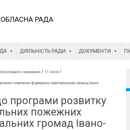
 ОБЛАСНА РАДА
АДА
ДІЯЛЬНІСТЬ РАДИ
ДОКУМЕНТИ
ПУ
/
/
сій восьмого скликання
17 Сесія
овільних пожежних формувань територіальних громад Івано-
до програми розвитку
ільних пожежних
альних громад Івано-