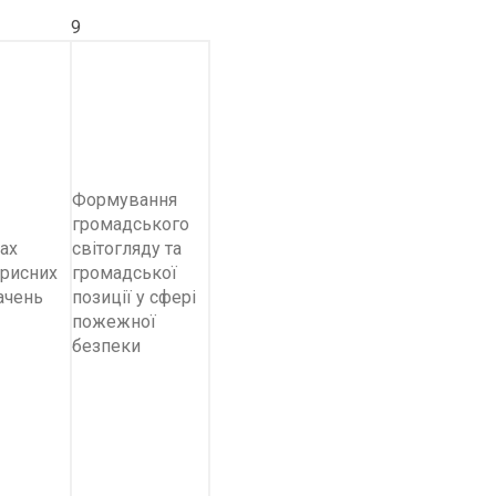
9
Формування
громадського
ах
світогляду та
рисних
громадської
ачень
позиції у сфері
пожежної
безпеки