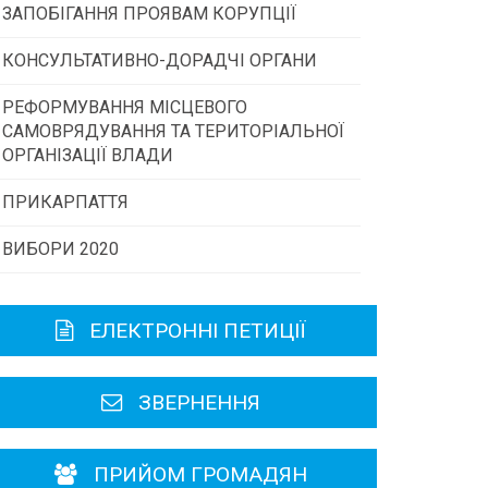
ЗАПОБІГАННЯ ПРОЯВАМ КОРУПЦІЇ
Конкурс інститутів громадянського
суспільства
КОНСУЛЬТАТИВНО-ДОРАДЧІ ОРГАНИ
РЕФОРМУВАННЯ МІСЦЕВОГО
Консультативна рада
Програми/конкурси МТД
САМОВРЯДУВАННЯ ТА ТЕРИТОРІАЛЬНОЇ
ОРГАНІЗАЦІЇ ВЛАДИ
Громадська рада
ПРИКАРПАТТЯ
ВИБОРИ 2020
Історична довідка
Карта області
ЕЛЕКТРОННІ ПЕТИЦІЇ
Районні, міські ради
ЗВЕРНЕННЯ
ПРИЙОМ ГРОМАДЯН