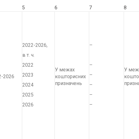
5
6
7
8
2022-2026,
–
в т. ч.
2022
–
У межах
У меж
2023
–
2-2026
кошторисних
кошто
призначень
призн
2024
–
2025
–
2026
–