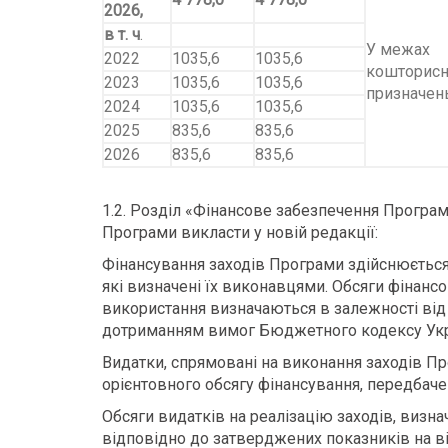
2026,
в т.
ч
.
У межах
2022
1035,6
1035,6
кошторисн
2023
1035,6
1035,6
призначен
2024
1035,6
1035,6
2025
835,6
835,6
2026
835,6
835,6
1.2. Розділ «Фінансове забезпечення Програ
Програми викласти у новій редакції:
Фінансування заходів Програми здійснюється
які визначені їх виконавцями. Обсяги фінанс
використання визначаються в залежності від
дотриманням вимог Бюджетного кодексу Укр
Видатки, спрямовані на виконання заходів П
орієнтовного обсягу фінансування, передбач
Обсяги видатків на реалізацію заходів, виз
відповідно до затверджених показників на ві