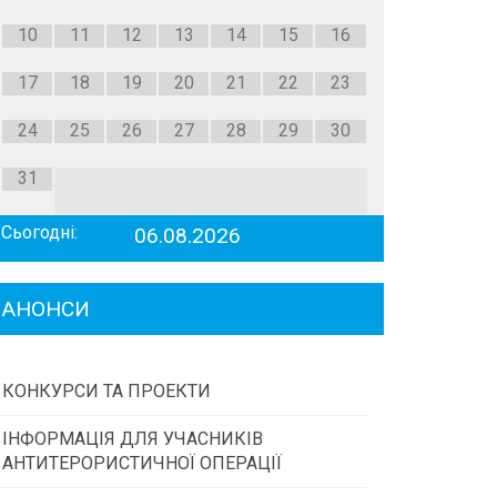
10
11
12
13
14
15
16
17
18
19
20
21
22
23
24
25
26
27
28
29
30
31
Сьогодні:
06.08.2026
АНОНСИ
КОНКУРСИ ТА ПРОЕКТИ
ІНФОРМАЦІЯ ДЛЯ УЧАСНИКІВ
Конкурс проектів та програм місцевого
АНТИТЕРОРИСТИЧНОЇ ОПЕРАЦІЇ
самоврядування