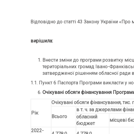
Відповідно до статті 43 Закону України «Про
вирішила:
Внести зміни до програми розвитку мі
територіальних громад Івано-Франківськ
затвердженої рішенням обласної ради ві
1.1. Пункт 6 Паспорта Програми викласти у но
Очікувані обсяги фінансування Програми (
Очікувані обсяги фінансування, тис. г
в т. ч. за джерелами фін
Рік
Всього
обласний
місцеві б
бюджет
2022-
4 778,0
4 778,0