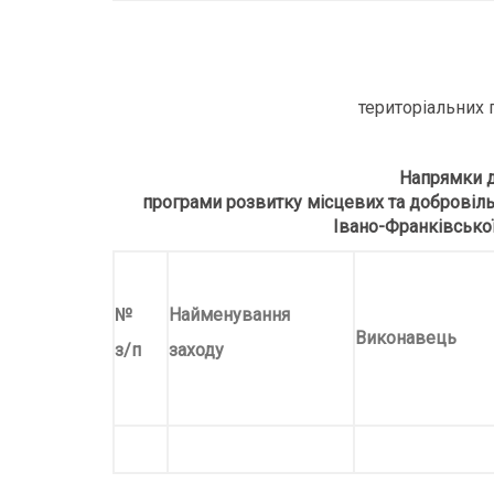
територіальних 
Напрямки д
програми розвитку місцевих та добровіл
Івано-Франківської
№
Найменування
Виконавець
з/п
заходу