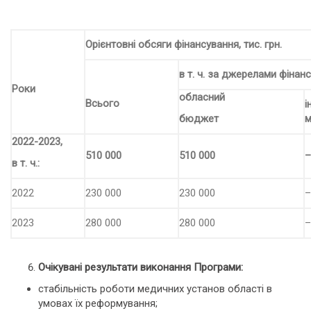
Орієнтовні обсяги фінансування, тис. грн.
в т. ч. за джерелами фінан
Роки
обласний
Всього
і
бюджет
м
2022-2023,
510 000
510 000
–
в т.
ч.:
2022
230 000
230 000
–
2023
280 000
280 000
–
Очікувані результати виконання Програми:
стабільність роботи медичних установ області в
умовах їх реформування;