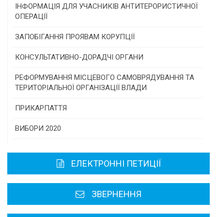
Конкурс проектів та програм місцевого
ІНФОРМАЦІЯ ДЛЯ УЧАСНИКІВ АНТИТЕРОРИСТИЧНОЇ
самоврядування
ОПЕРАЦІЇ
Конкурс інститутів громадянського суспільства
ЗАПОБІГАННЯ ПРОЯВАМ КОРУПЦІЇ
Програми/конкурси МТД
КОНСУЛЬТАТИВНО-ДОРАДЧІ ОРГАНИ
Консультативна рада
РЕФОРМУВАННЯ МІСЦЕВОГО САМОВРЯДУВАННЯ ТА
ТЕРИТОРІАЛЬНОЇ ОРГАНІЗАЦІЇ ВЛАДИ
Громадська рада
ПРИКАРПАТТЯ
Історична довідка
ВИБОРИ 2020
Карта області
ЕЛЕКТРОННІ ПЕТИЦІЇ
Районні, міські ради
ЗВЕРНЕННЯ