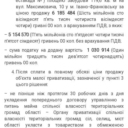
естакада №) площею забудови 119,6 кв. м на
вул. Максимовича, 10 у м. Івано-Франківську за
ціною продажу
6 185 484
(Шість мільйонів сто
вісімдесят п’ять тисяч чотириста вісімдесят
чотири) гривні 00 коп. з врахуванням ПДВ, з яких:
–
5
154
570
(П’ять мільйонів сто п’ятдесят чотири тисячі
п’ятсот сімдесят) гривень 00 коп. без врахування ПДВ;
– сума податку на додану вартість
1
030
914
(Один
мільйон тридцять тисяч дев’ятсот чотирнадцять)
гривень 00 коп.
Після сплати в повному обсязі ціни продажу
об’єкта малої приватизації, зазначеної у пункті 3
цього рішення:
– не пізніше ніж протягом 30 робочих днів з дня
укладення попереднього договору управлінню з
питань майна спільної власності територіальних
громад області – Органу приватизації спільної
власності територіальних громад сіл, селищ, міст
області укласти з товариством з обмеженою