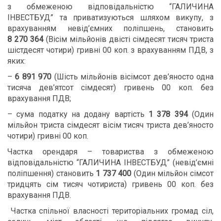
з обмеженою відповідальністю “ГАЛИЧИНА
ІНВЕСТБУД” та приватизуються шляхом викупу, з
врахуванням невід’ємних поліпшень, становить
8 270 364
(Вісім мільйонів двісті сімдесят тисяч триста
шістдесят чотири) гривні 00 коп. з врахуванням ПДВ, з
яких:
–
6 891 970
(Шість мільйонів вісімсот дев’яносто одна
тисяча дев’ятсот сімдесят) гривень 00 коп. без
врахування ПДВ;
– сума податку на додану вартість
1 378 394
(Один
мільйон триста сімдесят вісім тисяч триста дев’яносто
чотири) гривні 00 коп.
Частка орендаря – товариства з обмеженою
відповідальністю “ГАЛИЧИНА ІНВЕСТБУД” (невід’ємні
поліпшення) становить
1 737 400
(Один мільйон сімсот
тридцять сім тисяч чотириста) гривень 00 коп. без
врахування ПДВ.
Частка спільної власності територіальних громад сіл,