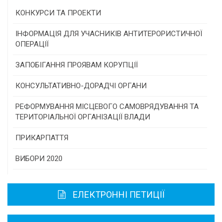
КОНКУРСИ ТА ПРОЕКТИ
Конкурс проектів та програм місцевого
ІНФОРМАЦІЯ ДЛЯ УЧАСНИКІВ АНТИТЕРОРИСТИЧНОЇ
самоврядування
ОПЕРАЦІЇ
Конкурс інститутів громадянського суспільства
ЗАПОБІГАННЯ ПРОЯВАМ КОРУПЦІЇ
Програми/конкурси МТД
КОНСУЛЬТАТИВНО-ДОРАДЧІ ОРГАНИ
Консультативна рада
РЕФОРМУВАННЯ МІСЦЕВОГО САМОВРЯДУВАННЯ ТА
ТЕРИТОРІАЛЬНОЇ ОРГАНІЗАЦІЇ ВЛАДИ
Громадська рада
ПРИКАРПАТТЯ
Історична довідка
ВИБОРИ 2020
Карта області
ЕЛЕКТРОННІ ПЕТИЦІЇ
Районні, міські ради