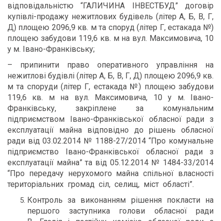
відповідальністю “ГАЛИЧИНА ІНВЕСТБУД” договір
купівлі-продажу нежитлових будівель (літер А, Б, В, Г,
Д) площею 2096,9 кв. м та споруд (літер Г, естакада №)
площею забудови 119,6 кв. м на вул. Максимовича, 10
у м. Івано-Франківську;
– припинити право оперативного управління на
нежитлові будівлі (літер А, Б, В, Г, Д) площею 2096,9 кв.
м та споруди (літер Г, естакада №) площею забудови
119,6 кв. м на вул. Максимовича, 10 у м. Івано-
Франківську, закріплене за комунальним
підприємством Івано-Франківської обласної ради з
експлуатації майна відповідно до рішень обласної
ради від 03.02.2014 № 1188-27/2014 “Про комунальне
підприємство Івано-Франківської обласної ради з
експлуатації майна” та від 05.12.2014 № 1484-33/2014
“Про передачу нерухомого майна спільної власності
територіальних громад сіл, селищ, міст області”.
Контроль за виконанням рішення покласти на
першого заступника голови обласної ради