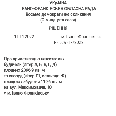
УКрАЇНА
ІВАНО-ФРАНКІВСЬКА ОБЛАСНА РАДА
Восьме демократичне скликання
(­­­­­­­­­­­­­­­­­­­­­Сімнадцята сесія)
РІШЕННЯ
11.11.2022 м. Івано-Франківськ
№ 539-17/2022
Про приватизацію нежитлових
будівель (літер А, Б, В, Г, Д)
площею 2096,9 кв. м
та споруд (літер Г1, естакада №)
площею забудови 119,6 кв. м
на вул. Максимовича, 10
у м. Івано-Франківську