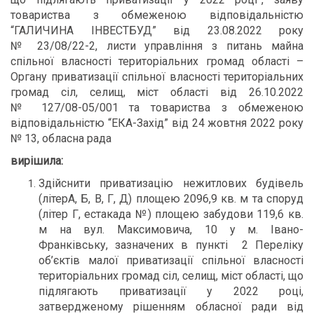
товариства з обмеженою відповідальністю
“ГАЛИЧИНА ІНВЕСТБУД” від 23.08.2022 року
№ 23/08/22-2, листи управління з питань майна
спільної власності територіальних громад області –
Органу приватизації спільної власності територіальних
громад сіл, селищ, міст області від 26.10.2022
№ 127/08-05/001 та товариства з обмеженою
відповідальністю “ЕКА-Захід” від 24 жовтня 2022 року
№ 13, обласна рада
вирішила:
Здійснити приватизацію нежитлових будівель
(літерА, Б, В, Г, Д) площею 2096,9 кв. м та споруд
(літер Г, естакада №) площею забудови 119,6 кв.
м на вул. Максимовича, 10 у м. Івано-
Франківську, зазначених в пункті 2 Переліку
об’єктів малої приватизації спільної власності
територіальних громад сіл, селищ, міст області, що
підлягають приватизації у 2022 році,
затвердженому рішенням обласної ради від