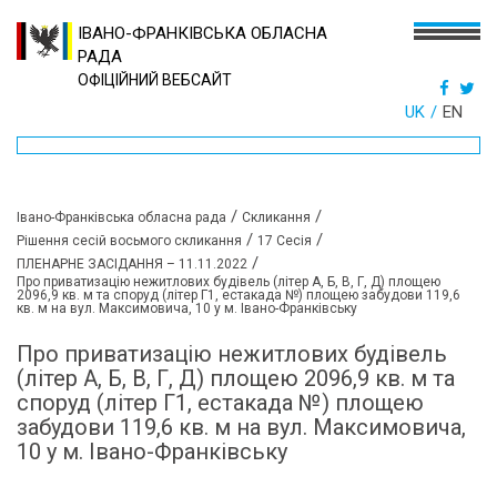
ІВАНО-ФРАНКІВСЬКА ОБЛАСНА
РАДА
ОФІЦІЙНИЙ ВЕБСАЙТ
UK
EN
/
/
Івано-Франківська обласна рада
Скликання
/
/
Рішення сесій восьмого скликання
17 Сесія
/
ПЛЕНАРНЕ ЗАСІДАННЯ – 11.11.2022
Про приватизацію нежитлових будівель (літер А, Б, В, Г, Д) площею
2096,9 кв. м та споруд (літер Г1, естакада №) площею забудови 119,6
кв. м на вул. Максимовича, 10 у м. Івано-Франківську
Про приватизацію нежитлових будівель
(літер А, Б, В, Г, Д) площею 2096,9 кв. м та
споруд (літер Г1, естакада №) площею
забудови 119,6 кв. м на вул. Максимовича,
10 у м. Івано-Франківську