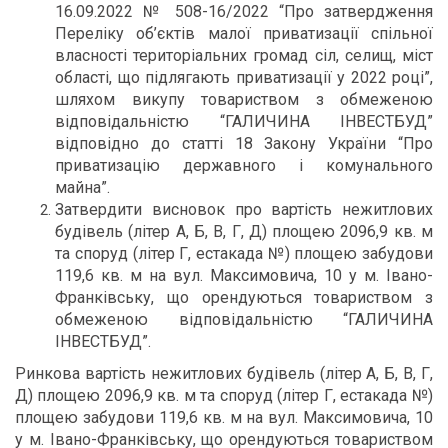
16.09.2022 № 508-16/2022 “Про затвердження
Переліку об’єктів малої приватизації спільної
власності територіальних громад сіл, селищ, міст
області, що підлягають приватизації у 2022 році”,
шляхом викупу товариством з обмеженою
відповідальністю “ГАЛИЧИНА ІНВЕСТБУД”
відповідно до статті 18 Закону України “Про
приватизацію державного і комунального
майна”.
Затвердити висновок про вартість нежитлових
будівель (літер А, Б, В, Г, Д) площею 2096,9 кв. м
та споруд (літер Г, естакада №) площею забудови
119,6 кв. м на вул. Максимовича, 10 у м. Івано-
Франківську, що орендуються товариством з
обмеженою відповідальністю “ГАЛИЧИНА
ІНВЕСТБУД”.
Ринкова вартість нежитлових будівель (літер А, Б, В, Г,
Д) площею 2096,9 кв. м та споруд (літер Г, естакада №)
площею забудови 119,6 кв. м на вул. Максимовича, 10
у м. Івано-Франківську, що орендуються товариством