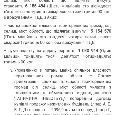
селищ, міст області, що підлягає викупу,
становить
6 185 484
(Шість мільйонів сто вісімдесят
п’ять тисяч чотириста вісімдесят чотири) гривні 00 коп.
з врахуванням ПДВ, з яких:
– частка спільної власності територіальних громад сіл,
селищ, міст області, що підлягає викупу,
5
154
570
(П’ять мільйонів сто п’ятдесят чотири тисячі п’ятсот
сімдесят) гривень 00 коп. без врахування ПДВ;
– сума податку на додану вартість
1
030
914
(Один
мільйон тридцять тисяч дев’ятсот чотирнадцять)
гривень 00 коп.
Управлінню з питань майна спільної власності
територіальних громад області – Органу
приватизації спільної власності територіальних
громад сіл, селищ, міст області укласти з
товариством з обмеженою відповідальністю
“ГАЛИЧИНА ІНВЕСТБУД” попередній договір
купівлі-продажу нежитлових будівель (літер А, Б,
В, Г, Д) площею 2096,9 кв. м та споруд (літер Г,