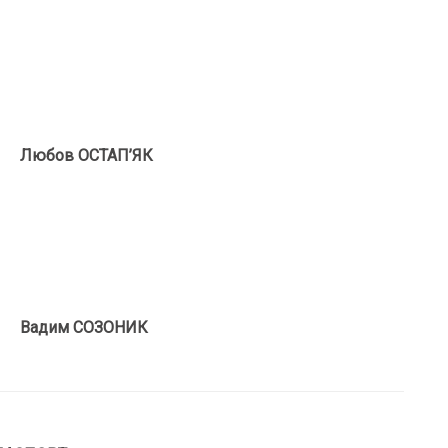
ії
Любов ОСТАП’
ЯК
ії
Вадим СОЗОНИК