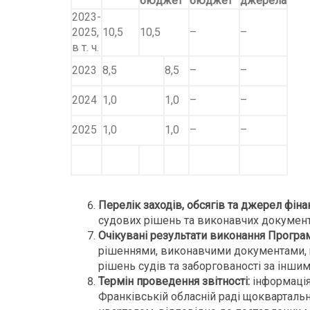
бюджет
бюджет
джерела
2023-
2025,
10,5
10,5
–
–
в т. ч.
2023
8,5
8,5
–
–
2024
1,0
1,0
–
–
2025
1,0
1,0
–
–
Перелік заходів, обсягів та джерел фін
судових рішень та виконавчих документі
Очікувані результати виконання Програ
рішеннями, виконавчими документами, 
рішень судів та заборгованості за інши
Термін проведення звітності:
інформація
Франківській обласній раді щоквартально