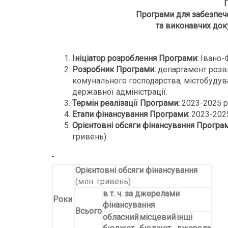
Програми для забезпеч
та виконавчих док
Ініціатор розроблення Програми:
Івано-
Розробник Програми:
департамент розви
комунального господарства, містобудува
державної адміністрації.
Термін реалізації Програми:
2023-2025 р
Етапи фінансування Програми:
2023-2025
Орієнтовні обсяги фінансування Програм
гривень).
Орієнтовні обсяги фінансування
(млн. гривень)
в т. ч. за джерелами
Роки
фінансування
Всього
обласний
місцевий
інші