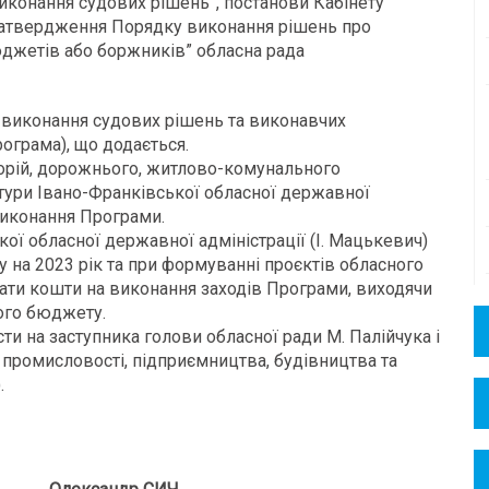
иконання судових рішень”, постанови Кабінету
о затвердження Порядку виконання рішень про
джетів або боржників” обласна рада
 виконання судових рішень та виконавчих
рограма), що додається.
орій, дорожнього, житлово-комунального
ктури Івано-Франківської обласної державної
 виконання Програми.
ої обласної державної адміністрації (І. Мацькевич)
 на 2023 рік та при формуванні проєктів обласного
ати кошти на виконання заходів Програми, виходячи
ого бюджету.
и на заступника голови обласної ради М. Палійчука і
ь промисловості, підприємництва, будівництва та
.