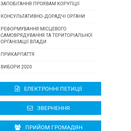
ЗАПОБІГАННЯ ПРОЯВАМ КОРУПЦІЇ
Конкурс інститутів громадянського
суспільства
КОНСУЛЬТАТИВНО-ДОРАДЧІ ОРГАНИ
РЕФОРМУВАННЯ МІСЦЕВОГО
Консультативна рада
Програми/конкурси МТД
САМОВРЯДУВАННЯ ТА ТЕРИТОРІАЛЬНОЇ
ОРГАНІЗАЦІЇ ВЛАДИ
Громадська рада
ПРИКАРПАТТЯ
ВИБОРИ 2020
Історична довідка
Карта області
ЕЛЕКТРОННІ ПЕТИЦІЇ
Районні, міські ради
ЗВЕРНЕННЯ
ПРИЙОМ ГРОМАДЯН