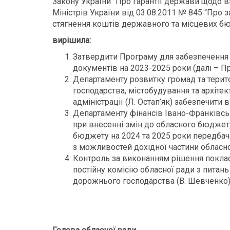
Закону України “Про гарантії держави щодо в
Міністрів України від 03.08.2011 № 845 “Пр
стягнення коштів державного та місцевих бю
вирішила:
Затвердити Програму для забезпечення
документів на 2023-2025 роки (далі – П
Департаменту розвитку громад та терит
господарства, містобудування та архіте
адміністрації (Л. Остап’як) забезпечити
Департаменту фінансів Івано-Франківськ
при внесенні змін до обласного бюджету
бюджету на 2024 та 2025 роки передбач
з можливостей дохідної частини обласн
Контроль за виконанням рішення покласт
постійну комісію обласної ради з питан
дорожнього господарства (В. Шевченко)