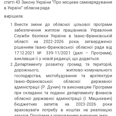
статті 43 Закону України “Про місцеве самоврядування
в Україні” обласна рада
вирішила:
Внести зміни до обласної цільової програми
забезпечення житлом працівників Управління
Служби безпеки України в Івано-Франківській
області на 2022-2026 роки, затвердженої
рішенням Івано-Франківської обласної ради від
17.12.2021 № 339-11/2021 (далі – Програма),
виклавши її у новій редакції, що додається.
Департаменту розвитку громад та територій,
дорожнього, житлово-комунального
господарства, містобудування та архітектури
Івано-Франківської обласної державної
адміністрації (Р. Дунич) та виконавцям Програми
при складанні та поданні департаменту фінансів
обласної державної адміністрації (І. Мацькевич)
бюджетних запитів на 2023-2026 роки
враховувати потребу в коштах на реалізацію
заходів Програми з урахуванням внесених змін.