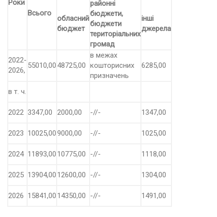
Роки
районні
Всього
бюджети,
обласний
інші
бюджети
бюджет
джерела
територіальних
громад
в межах
2022-
55010,00
48725,00
кошторисних
6285,00
2026,
призначень
в т. ч.
2022
3347,00
2000,00
-//-
1347,00
2023
10025,00
9000,00
-//-
1025,00
2024
11893,00
10775,00
-//-
1118,00
2025
13904,00
12600,00
-//-
1304,00
2026
15841,00
14350,00
-//-
1491,00