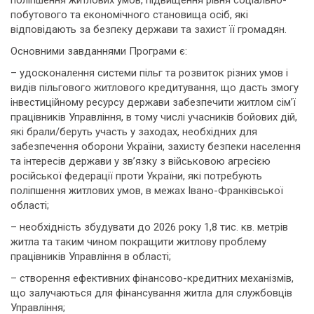
поліпшення житлових умов, підвищення рівня соціально-
побутового та економічного становища осіб, які
відповідають за безпеку держави та захист її громадян.
Основними завданнями Програми є:
– удосконалення системи пільг та розвиток різних умов і
видів пільгового житлового кредитування, що дасть змогу
інвестиційному ресурсу держави забезпечити житлом сім’ї
працівників Управління, в тому числі учасників бойових дій,
які брали/беруть участь у заходах, необхідних для
забезпечення оборони України, захисту безпеки населення
та інтересів держави у зв’язку з військовою агресією
російської федерації проти України, які потребують
поліпшення житлових умов, в межах Івано-Франківської
області;
– необхідність збудувати до 2026 року 1,8 тис. кв. метрів
житла та таким чином покращити житлову проблему
працівників Управління в області;
– створення ефективних фінансово-кредитних механізмів,
що залучаються для фінансування житла для службовців
Управління;