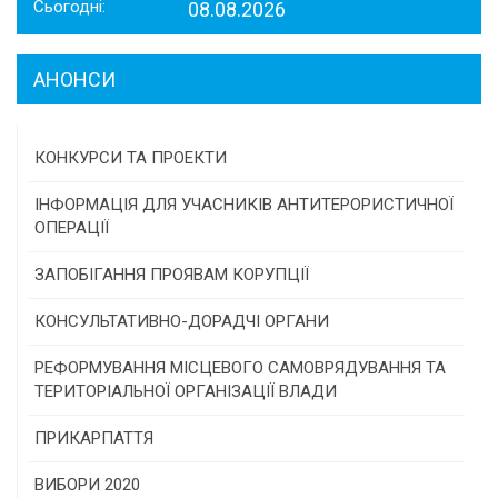
Сьогодні:
08.08.2026
АНОНСИ
КОНКУРСИ ТА ПРОЕКТИ
Конкурс проектів та програм місцевого
ІНФОРМАЦІЯ ДЛЯ УЧАСНИКІВ АНТИТЕРОРИСТИЧНОЇ
самоврядування
ОПЕРАЦІЇ
Конкурс інститутів громадянського суспільства
ЗАПОБІГАННЯ ПРОЯВАМ КОРУПЦІЇ
Програми/конкурси МТД
КОНСУЛЬТАТИВНО-ДОРАДЧІ ОРГАНИ
Консультативна рада
РЕФОРМУВАННЯ МІСЦЕВОГО САМОВРЯДУВАННЯ ТА
ТЕРИТОРІАЛЬНОЇ ОРГАНІЗАЦІЇ ВЛАДИ
Громадська рада
ПРИКАРПАТТЯ
Історична довідка
ВИБОРИ 2020