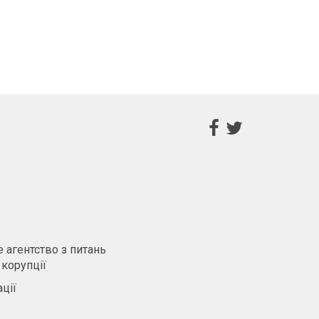
m
 агентство з питань
 корупції
ції