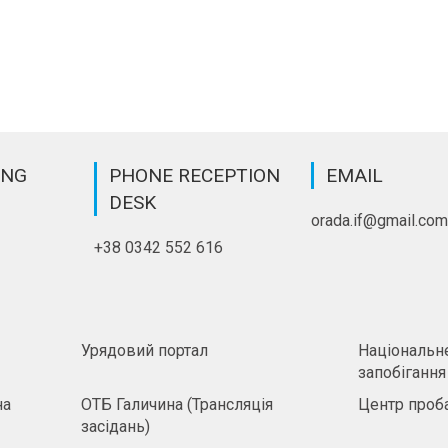
ING
PHONE RECEPTION
EMAIL
DESK
orada.if@gmail.co
+38 0342 552 616
Урядовий портал
Національне
запобігання
на
ОТБ Галичина (Трансляція
Центр проба
засідань)