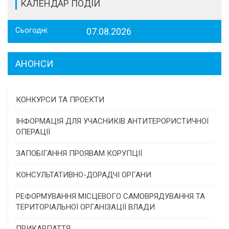
КАЛЕНДАР ПОДІЙ
Сьогодні:
07.08.2026
АНОНСИ
КОНКУРСИ ТА ПРОЕКТИ
Конкурс проектів та програм місцевого
ІНФОРМАЦІЯ ДЛЯ УЧАСНИКІВ АНТИТЕРОРИСТИЧНОЇ
самоврядування
ОПЕРАЦІЇ
Конкурс інститутів громадянського суспільства
ЗАПОБІГАННЯ ПРОЯВАМ КОРУПЦІЇ
Програми/конкурси МТД
КОНСУЛЬТАТИВНО-ДОРАДЧІ ОРГАНИ
Консультативна рада
РЕФОРМУВАННЯ МІСЦЕВОГО САМОВРЯДУВАННЯ ТА
ТЕРИТОРІАЛЬНОЇ ОРГАНІЗАЦІЇ ВЛАДИ
Громадська рада
ПРИКАРПАТТЯ