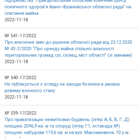
підприємству “Прикарпатський обласний клінічний центр
психічного здоров’я Івано-Франківської обласної ради” на
списання майна
2022-11-18
№ 541-17/2022
Про внесення змін до рішення обласної ради від 23.12.2020
№ 43-2/2020 “Про оренду майна спільної власності
територіальних громад сіл, селищ, міст області” (зі змінами)
2022-11-18
№ 540-17/2022
Не публікується з огляду на заходи безпеки в умовах
режиму воєнного стану
2022-11-18
№ 539-17/2022
Про приватизацію нежитлових будівель (літер А, Б, В, Г, Д)
площею 2096,9 кв. м та споруд (літер Г1, естакада №)
площею забудови 119,6 кв. м на вул. Максимовича, 10 у м.