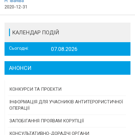
Н. Іваніва
2020-12-31
КАЛЕНДАР ПОДІЙ
Сьогодні:
07.08.2026
АНОНСИ
КОНКУРСИ ТА ПРОЕКТИ
Конкурс проектів та програм місцевого
ІНФОРМАЦІЯ ДЛЯ УЧАСНИКІВ АНТИТЕРОРИСТИЧНОЇ
самоврядування
ОПЕРАЦІЇ
Конкурс інститутів громадянського суспільства
ЗАПОБІГАННЯ ПРОЯВАМ КОРУПЦІЇ
Програми/конкурси МТД
КОНСУЛЬТАТИВНО-ДОРАДЧІ ОРГАНИ