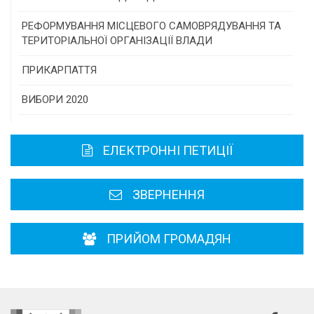
Консультативна рада
РЕФОРМУВАННЯ МІСЦЕВОГО САМОВРЯДУВАННЯ ТА
ТЕРИТОРІАЛЬНОЇ ОРГАНІЗАЦІЇ ВЛАДИ
Громадська рада
ПРИКАРПАТТЯ
Історична довідка
ВИБОРИ 2020
Карта області
ЕЛЕКТРОННІ ПЕТИЦІЇ
Районні, міські ради
ЗВЕРНЕННЯ
ПРИЙОМ ГРОМАДЯН