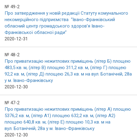
№ 49-2
Про затвердження у новій редакції Статуту комунального
некомерційного підприємства “Івано-Франківський
обласний центр громадського здоров’я Івано-
Франківської обласної ради”
2020-12-31
№ 48-2
Про приватизацію нежитлових приміщень (літер Б) площею
483,5 кв. м, (літер В) площею 311,2 кв. м, (літер Г) площею
92,2 кв. м, (літер Д) площею 26,3 кв. м на вул. Ботанічній, 28а
у м. Івано-Франківську
2020-12-30
№ 47-2
Про приватизацію нежитлових приміщень (літер А) площею
5376,2 кв. м, (літер А1) площею 632,2 кв. м, (літер А2)
площею 640,8 кв. м, (літер Е) площею 10,3 кв. м на
вул. Ботанічній, 28а у м. Івано-Франківську
2020-12-30